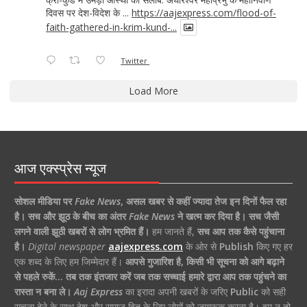
दिवस पर देश-विदेश के ...
https://aajexpress.com/flood-of-
faith-gathered-in-krim-kund-...
Twitter
Load More
आज एक्स्प्रेस न्यूज
सोशल मीडिया पर
Fake News
,
असल खबर से कहीं ज्यादा तेज इन दिनों फैल रहा
है।
सच और झूठ के बीच का अंतर
Fake News
ने खत्म कर दिया है।
सच जैसी
लगने वाली झूठी खबरों से लोग भ्रमित हैं।
हम जानते हैं,
सच आप तक कैसे पहुंचाना
है।
Digital newspaper
aajexpress.com
के ओर से
Publish
किए गए हर
एक शब्द के लिए हम जिम्मेदार हैं।
आपसे गुजारिश है, किसी भी सूचना को आगे बढ़ाने
से पहले रुकें… तब तक इंतजार करें जब तक सच्चाई हमारे द्वारा आप तक पहुंचने का
रास्ता न बना ले।
Aaj Express
का इरादा अपनी खबरों के जरिए
Public
को सही
सूचना देने के साथ देश और समाज हित के लिए लोगों को जागरूक करना है। हम न तो