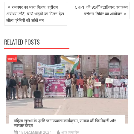
POST
b
d
l
e
रामनगर का भरत मिलाप: श्रीराम
CRPF की 95वीं बटालियन: स्वास्थ्य
NAVIGATION
o
o
अयोध्या लौटे, चारों भाइयों का मिलन देख
परीक्षण शिविर का आयोजन
लीला प्रेमियों की आंखें नम
o
n
k
RELATED POSTS
वाराणसी
महिला सुरक्षा के प्रति जागरूकता कार्यक्रम, समाज की जिम्मेदारी और
सशक्त कदम
19 DECEMBER 2024
आज एक्सप्रेस