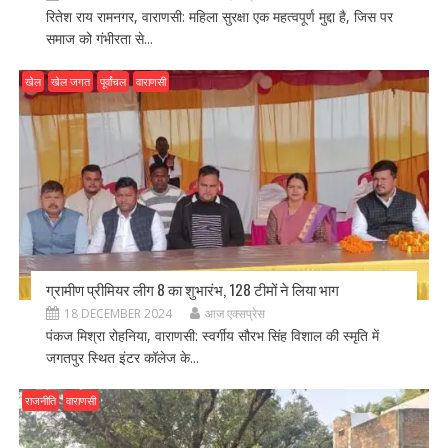
रितेश राय रामनगर, वाराणसी: महिला सुरक्षा एक महत्वपूर्ण मुद्दा है, जिस पर
समाज को गंभीरता से...
खेल
खेल जगत
पूर्वांचल
वाराणसी
ग्रामीण प्रीमियर लीग 8 का शुभारंभ, 128 टीमों ने लिया भाग
18 DECEMBER 2024
आज एक्सप्रेस
पंकज मिश्रा रोहनिया, वाराणसी: स्वर्गीय सौरभ सिंह विशाल की स्मृति में
जगतपुर स्थित इंटर कॉलेज के...
राजनीति
वाराणसी