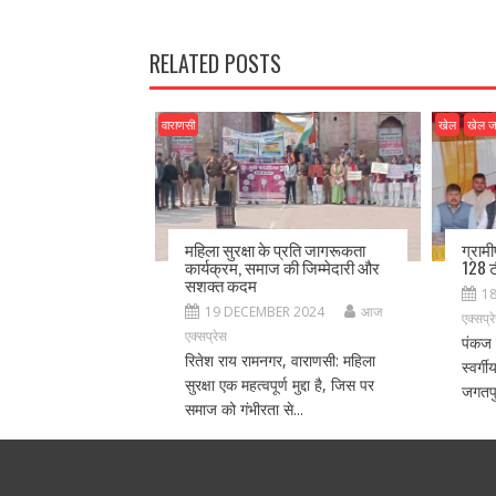
o
n
k
RELATED POSTS
वाराणसी
खेल
खेल 
महिला सुरक्षा के प्रति जागरूकता
ग्राम
कार्यक्रम, समाज की जिम्मेदारी और
128 ट
सशक्त कदम
1
19 DECEMBER 2024
आज
एक्सप्र
एक्सप्रेस
पंकज 
रितेश राय रामनगर, वाराणसी: महिला
स्वर्ग
सुरक्षा एक महत्वपूर्ण मुद्दा है, जिस पर
जगतपु
समाज को गंभीरता से...