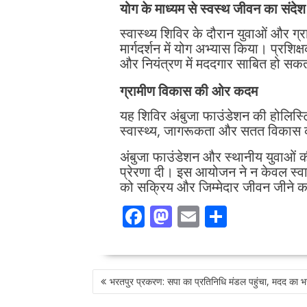
योग के माध्यम से स्वस्थ जीवन का संदेश
स्वास्थ्य शिविर के दौरान युवाओं और ग्र
मार्गदर्शन में योग अभ्यास किया। प्रशि
और नियंत्रण में मददगार साबित हो सकत
ग्रामीण विकास की ओर कदम
यह शिविर अंबुजा फाउंडेशन की होलिस्टि
स्वास्थ्य, जागरूकता और सतत विकास को 
अंबुजा फाउंडेशन और स्थानीय युवाओं क
प्रेरणा दी। इस आयोजन ने न केवल स्वास
को सक्रिय और जिम्मेदार जीवन जीने क
F
M
E
S
ac
as
m
h
e
to
ai
ar
POST
b
d
l
e
भरतपुर प्रकरण: सपा का प्रतिनिधि मंडल पहुंचा, मदद का भ
NAVIGATION
o
o