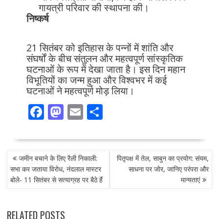
गायत्री परिवार की स्थापना की।
निष्कर्ष
21 सितंबर को इतिहास के पन्नों में शांति और
संघर्षों के बीच संतुलन और महत्वपूर्ण सांस्कृतिक
घटनाओं के रूप में देखा जाता है। इस दिन महान
विभूतियों का जन्म हुआ और विश्वभर में कई
घटनाओं ने महत्वपूर्ण मोड़ लिया।
F
M
E
S
ac
as
m
h
e
to
ai
ar
POST
b
d
l
e
जमीन बचाने के लिए रैली निकाली:
पितृपक्ष में तेल, साबुन का प्रयोग: संयम,
NAVIGATION
o
o
सभा कर जताया विरोध, नंदलाल मास्टर
साधना पर जोर, जानिए परंपरा और
बोले- 11 सितंबर से सत्याग्रह पर बैठे हैं
मान्यताएं
o
n
k
RELATED POSTS