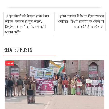
ac
as
m
h
e
to
ai
ar
POST
b
d
l
e
इस बीमारी को बिल्कुल हल्के में मत
बृजेश क्लासेस में शिक्षक दिवस समारोह
NAVIGATION
o
o
लीजिए : प्रबंधन है बहुत जरूरी,
आयोजित : शिक्षक ही बच्चों के भविष्य को
डिप्रेशन से बचने के लिए अपनाएं ये
आकार देते हैं- अवधेश
o
n
आसान तरीके
k
RELATED POSTS
वाराणसी