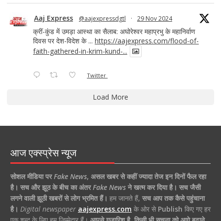
Aaj Express
@aajexpressdgtl
·
29 Nov 2024
क्रीं-कुंड में उमड़ा आस्था का सैलाब: अघोरेश्वर महाप्रभु के महानिर्वाण
दिवस पर देश-विदेश के ...
https://aajexpress.com/flood-of-
faith-gathered-in-krim-kund-...
Twitter
Load More
आज एक्स्प्रेस न्यूज
सोशल मीडिया पर
Fake News
,
असल खबर से कहीं ज्यादा तेज इन दिनों फैल रहा
है।
सच और झूठ के बीच का अंतर
Fake News
ने खत्म कर दिया है।
सच जैसी
लगने वाली झूठी खबरों से लोग भ्रमित हैं।
हम जानते हैं,
सच आप तक कैसे पहुंचाना
है।
Digital newspaper
aajexpress.com
के ओर से
Publish
किए गए हर
एक शब्द के लिए हम जिम्मेदार हैं।
आपसे गुजारिश है, किसी भी सूचना को आगे बढ़ाने