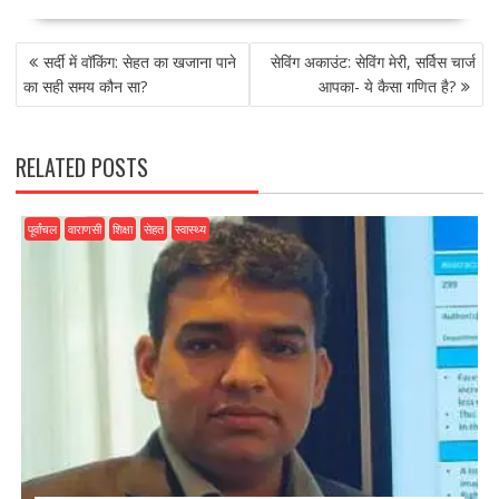
e
to
ai
ar
POST
b
d
l
e
सर्दी में वॉकिंग: सेहत का खजाना पाने
सेविंग अकाउंट: सेविंग मेरी, सर्विस चार्ज
NAVIGATION
o
o
का सही समय कौन सा?
आपका- ये कैसा गणित है?
o
n
k
RELATED POSTS
पूर्वांचल
वाराणसी
शिक्षा
सेहत
स्वास्थ्य