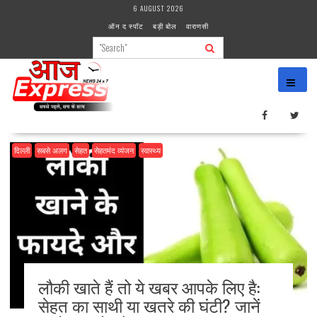
Skip
6 AUGUST 2026
to
ऑन द स्पॉट
बड़ी बोल
वाराणसी
content
दिल्ली
सबसे अलग
सेहत
सेहतमंद व्यंजन
स्वास्थ्य
लौकी खाते हैं तो ये खबर आपके लिए है:
सेहत का साथी या खतरे की घंटी? जानें