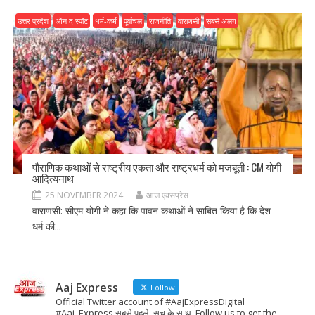
उत्तर प्रदेश
ऑन द स्पॉट
धर्म-कर्म
पूर्वांचल
राजनीति
वाराणसी
सबसे अलग
पौराणिक कथाओं से राष्ट्रीय एकता और राष्ट्रधर्म को मजबूती : CM योगी
आदित्यनाथ
25 NOVEMBER 2024
आज एक्सप्रेस
वाराणसी: सीएम योगी ने कहा कि पावन कथाओं ने साबित किया है कि देश
धर्म की...
Aaj Express
Follow
Official Twitter account of #AajExpressDigital
#Aaj_Express सबसे पहले, सच के साथ. Follow us to get the