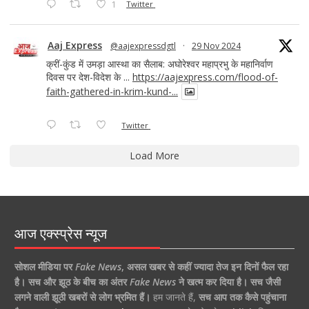
1
Twitter
Aaj Express
@aajexpressdgtl
·
29 Nov 2024
क्रीं-कुंड में उमड़ा आस्था का सैलाब: अघोरेश्वर महाप्रभु के महानिर्वाण
दिवस पर देश-विदेश के ...
https://aajexpress.com/flood-of-
faith-gathered-in-krim-kund-...
Twitter
Load More
आज एक्स्प्रेस न्यूज
सोशल मीडिया पर
Fake News
,
असल खबर से कहीं ज्यादा तेज इन दिनों फैल रहा
है।
सच और झूठ के बीच का अंतर
Fake News
ने खत्म कर दिया है।
सच जैसी
लगने वाली झूठी खबरों से लोग भ्रमित हैं।
हम जानते हैं,
सच आप तक कैसे पहुंचाना