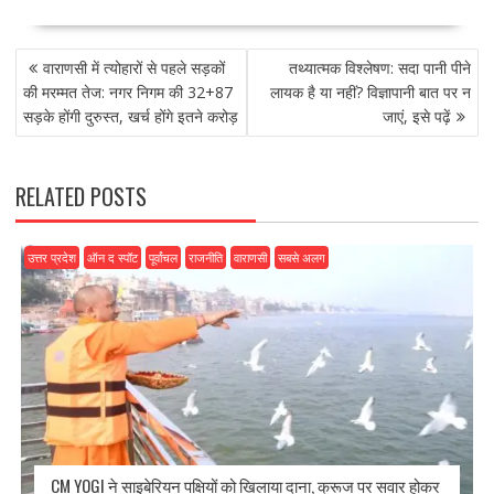
e
to
ai
ar
POST
b
d
l
e
वाराणसी में त्योहारों से पहले सड़कों
तथ्यात्मक विश्लेषण: सदा पानी पीने
NAVIGATION
o
o
की मरम्मत तेज: नगर निगम की 32+87
लायक है या नहीं? विज्ञापानी बात पर न
सड़के होंगी दुरुस्त, खर्च होंगे इतने करोड़
जाएं, इसे पढ़ें
o
n
k
RELATED POSTS
उत्तर प्रदेश
ऑन द स्पॉट
पूर्वांचल
राजनीति
वाराणसी
सबसे अलग
CM YOGI ने साइबेरियन पक्षियों को खिलाया दाना, क्रूज पर सवार होकर