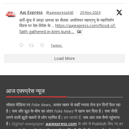
Aaj Express
@aajexpressdgtl
·
29 Nov 2024
क्रीं-कुंड में उमड़ा आस्था का सैलाब: अघोरेश्वर महाप्रभु के महानिर्वाण
दिवस पर देश-विदेश के ...
https://aajexpress.com/flood-of-
faith-gathered-in-krim-kund-...
Twitter
Load More
आज एक्स्प्रेस न्यूज
सोशल मीडिया पर
Fake News
,
असल खबर से कहीं ज्यादा तेज इन दिनों फैल रहा
है।
सच और झूठ के बीच का अंतर
Fake News
ने खत्म कर दिया है।
सच जैसी
लगने वाली झूठी खबरों से लोग भ्रमित हैं।
हम जानते हैं,
सच आप तक कैसे पहुंचाना
है।
Digital newspaper
aajexpress.com
के ओर से
Publish
किए गए हर