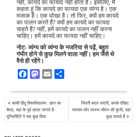
नहीं, कायदे का फायदा नहीं होता है। इसलिए, मैं
कहता हूं कि कायदे का फायदा एक व्यंग्य है। एक
मजाक है। एक धोखा है। तो फिर, क्यों हम कायदे
का पालन करते हैं? क्यों हम कायदे का फायदा
चाहते हैं? नहीं, हमें कायदे का पालन नहीं करना
चाहिए। हमें कायदे का फायदा नहीं चाहिए।
नोट- व्यंग्य को व्यंग्य के नजरिया से पढ़ें, बहुत
गंभीर होने से कुछ मिलने वाला नहीं। हम जैसे थे
वैसे ही रहेंगे।
F
M
E
S
ac
as
m
h
e
to
ai
ar
POST
b
d
l
e
काशी हिंदू विश्वविद्यालय : ज्ञान का
जिंदगी बदल जाएगी, करके देखिए :
NAVIGATION
o
o
केंद्र, यहां के पूर्व छात्र जानते हैं-
व्यायाम-योग स्वस्थ जीवन की कुंजी, यहां
यूनिवर्सिटी ने सब कुछ दिया
कुछ फायदे हैं
o
n
k