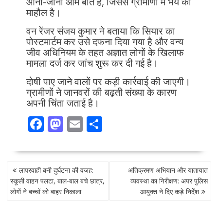
आना-जाना आम बात है, जिससे ग्रामीणों में भय का
माहौल है।
वन रेंजर संजय कुमार ने बताया कि सियार का
पोस्टमार्टम कर उसे दफना दिया गया है और वन्य
जीव अधिनियम के तहत अज्ञात लोगों के खिलाफ
मामला दर्ज कर जांच शुरू कर दी गई है।
दोषी पाए जाने वालों पर कड़ी कार्रवाई की जाएगी।
ग्रामीणों ने जानवरों की बढ़ती संख्या के कारण
अपनी चिंता जताई है।
F
M
E
S
ac
as
m
h
e
to
ai
ar
POST
b
d
l
e
लापरवाही बनी दुर्घटना की वजह:
अतिक्रमण अभियान और यातायात
NAVIGATION
o
o
स्कूली वाहन पलटा, बाल-बाल बचे छात्र,
व्यवस्था का निरीक्षण: अपर पुलिस
लोगों ने बच्चों को बाहर निकाला
आयुक्त ने दिए कड़े निर्देश
o
n
k