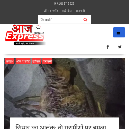
Skip
9 AUGUST 2026
to
ऑन द स्पॉट
बड़ी बोल
वाराणसी
content
अपराध
ऑन द स्पॉट
पूर्वांचल
वाराणसी
सियार का आतंक: दो ग्रामीणों पर हमला