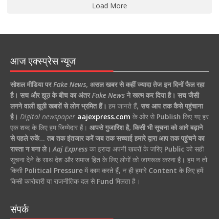
Load More
आज एक्स्प्रेस न्यूज
सोशल मीडिया पर
Fake News
,
असल खबर से कहीं ज्यादा तेज इन दिनों फैल रहा
है।
सच और झूठ के बीच का अंतर
Fake News
ने खत्म कर दिया है।
सच जैसी
लगने वाली झूठी खबरों से लोग भ्रमित हैं।
हम जानते हैं,
सच आप तक कैसे पहुंचाना
है।
Digital newspaper
aajexpress.com
के ओर से
Publish
किए गए हर
एक शब्द के लिए हम जिम्मेदार हैं।
आपसे गुजारिश है, किसी भी सूचना को आगे बढ़ाने
से पहले रुकें… तब तक इंतजार करें जब तक सच्चाई हमारे द्वारा आप तक पहुंचने का
रास्ता न बना ले।
Aaj Express
का इरादा अपनी खबरों के जरिए
Public
को सही
सूचना देने के साथ देश और समाज हित के लिए लोगों को जागरूक करना है। हम न तो
किसी
Political Pressure
में काम करते हैं, न ही हमारे
Content
के लिए हमें
किसी कारोबारी या राजनीतिक दल से
Fund
मिलता है।
संपर्क