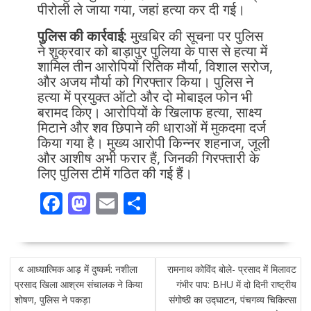
पीरोली ले जाया गया, जहां हत्या कर दी गई।
पुलिस की कार्रवाई:
मुखबिर की सूचना पर पुलिस
ने शुक्रवार को बाड़ापुर पुलिया के पास से हत्या में
शामिल तीन आरोपियों रितिक मौर्या, विशाल सरोज,
और अजय मौर्या को गिरफ्तार किया। पुलिस ने
हत्या में प्रयुक्त ऑटो और दो मोबाइल फोन भी
बरामद किए। आरोपियों के खिलाफ हत्या, साक्ष्य
मिटाने और शव छिपाने की धाराओं में मुकदमा दर्ज
किया गया है। मुख्य आरोपी किन्नर शहनाज, जूली
और आशीष अभी फरार हैं, जिनकी गिरफ्तारी के
लिए पुलिस टीमें गठित की गई हैं।
F
M
E
S
ac
as
m
h
e
to
ai
ar
POST
b
d
l
e
आध्यात्मिक आड़ में दुष्कर्म: नशीला
रामनाथ कोविंद बोले- प्रसाद में मिलावट
NAVIGATION
o
o
प्रसाद खिला आश्रम संचालक ने किया
गंभीर पाप: BHU में दो दिनी राष्ट्रीय
शोषण, पुलिस ने पकड़ा
संगोष्ठी का उद्घाटन, पंचगव्य चिकित्सा