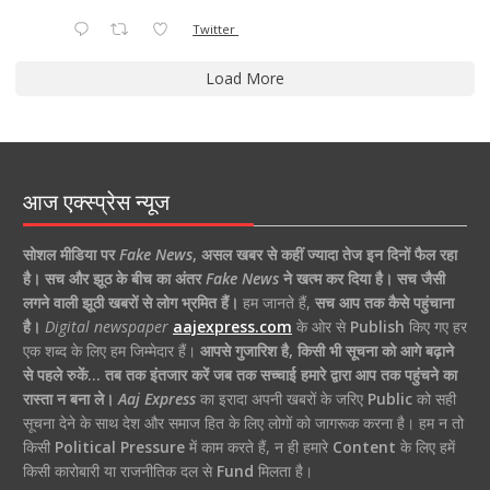
Twitter
Load More
आज एक्स्प्रेस न्यूज
सोशल मीडिया पर
Fake News
,
असल खबर से कहीं ज्यादा तेज इन दिनों फैल रहा
है।
सच और झूठ के बीच का अंतर
Fake News
ने खत्म कर दिया है।
सच जैसी
लगने वाली झूठी खबरों से लोग भ्रमित हैं।
हम जानते हैं,
सच आप तक कैसे पहुंचाना
है।
Digital newspaper
aajexpress.com
के ओर से
Publish
किए गए हर
एक शब्द के लिए हम जिम्मेदार हैं।
आपसे गुजारिश है, किसी भी सूचना को आगे बढ़ाने
से पहले रुकें… तब तक इंतजार करें जब तक सच्चाई हमारे द्वारा आप तक पहुंचने का
रास्ता न बना ले।
Aaj Express
का इरादा अपनी खबरों के जरिए
Public
को सही
सूचना देने के साथ देश और समाज हित के लिए लोगों को जागरूक करना है। हम न तो
किसी
Political Pressure
में काम करते हैं, न ही हमारे
Content
के लिए हमें
किसी कारोबारी या राजनीतिक दल से
Fund
मिलता है।