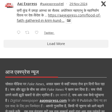
Aaj Express
@aajexpressdgtl
·
29 Nov 2024
क्रीं-कुंड में उमड़ा आस्था का सैलाब: अघोरेश्वर महाप्रभु के महानिर्वाण
दिवस पर देश-विदेश के ...
https://aajexpress.com/flood-of-
faith-gathered-in-krim-kund-...
Twitter
Load More
आज एक्स्प्रेस न्यूज
सोशल मीडिया पर
Fake News
,
असल खबर से कहीं ज्यादा तेज इन दिनों फैल रहा
है।
सच और झूठ के बीच का अंतर
Fake News
ने खत्म कर दिया है।
सच जैसी
लगने वाली झूठी खबरों से लोग भ्रमित हैं।
हम जानते हैं,
सच आप तक कैसे पहुंचाना
है।
Digital newspaper
aajexpress.com
के ओर से
Publish
किए गए हर
एक शब्द के लिए हम जिम्मेदार हैं।
आपसे गुजारिश है, किसी भी सूचना को आगे बढ़ाने
से पहले रुकें… तब तक इंतजार करें जब तक सच्चाई हमारे द्वारा आप तक पहुंचने का