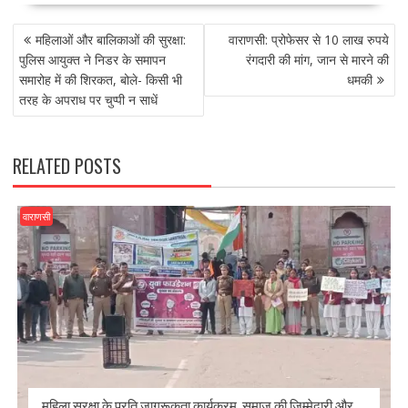
e
to
ai
ar
POST
b
d
l
e
महिलाओं और बालिकाओं की सुरक्षा:
वाराणसी: प्रोफेसर से 10 लाख रुपये
NAVIGATION
o
o
पुलिस आयुक्त ने निडर के समापन
रंगदारी की मांग, जान से मारने की
समारोह में की शिरकत, बोले- किसी भी
धमकी
o
n
तरह के अपराध पर चुप्पी न साधें
k
RELATED POSTS
वाराणसी
महिला सुरक्षा के प्रति जागरूकता कार्यक्रम, समाज की जिम्मेदारी और