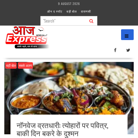
Skip
9 AUGUST 2026
to
ऑन द स्पॉट
बड़ी बोल
वाराणसी
content
बड़ी बोल
सबसे अलग
नॉनवेज व्रतधारी: त्योहारों पर पवित्र,
बाकी दिन बकरे के दुश्मन