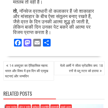
मतलब तो वही है।
तो,
नॉनवेज व्रतधारी वो कलाकार हैं जो शाकाहार
और मांसाहार के बीच ऐसा संतुलन बनाए रखते हैं,
जैसे व्रत के दिन उनकी आत्मा शुद्ध हो जाती है,
लेकिन बाकी दिन उनका पेट बकरे की आत्मा पर
विजय प्राप्त करता है।
F
M
E
S
ac
as
m
h
e
to
ai
ar
POST
b
d
l
e
14 अक्टूबर का ऐतिहासिक महत्व:
येलो आर्मी ने जीता फ्रेंडशिप कप: 18
NAVIGATION
o
o
भारत और विश्व में इस दिन की प्रमुख
रनों से ब्लू स्टार को हराया
घटनाएं और जन्मदिन
o
n
k
RELATED POSTS
उत्तर प्रदेश
ऑन द स्पॉट
पूर्वांचल
राजनीति
वाराणसी
सबसे अलग