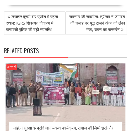
e
to
ai
ar
POST
b
d
l
e
लगातार दूसरी बार प्रदेश में पहला
रामनगर की रामलीला: श्रीराम ने जामवंत
NAVIGATION
o
o
स्थान: IGRS शिकायत निवारण में
की सलाह पर युद्ध टालने अंगद को लंका
वाराणसी पुलिस की बड़ी उपलब्धि
भेजा, रावण का मानमर्दन
o
n
k
RELATED POSTS
वाराणसी
महिला सुरक्षा के प्रति जागरूकता कार्यक्रम, समाज की जिम्मेदारी और