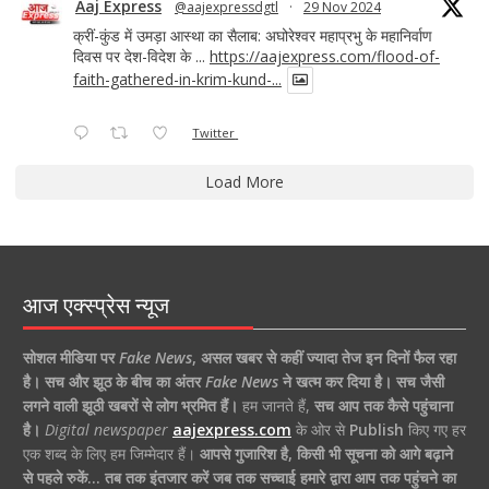
Aaj Express
@aajexpressdgtl
·
29 Nov 2024
क्रीं-कुंड में उमड़ा आस्था का सैलाब: अघोरेश्वर महाप्रभु के महानिर्वाण
दिवस पर देश-विदेश के ...
https://aajexpress.com/flood-of-
faith-gathered-in-krim-kund-...
Twitter
Load More
आज एक्स्प्रेस न्यूज
सोशल मीडिया पर
Fake News
,
असल खबर से कहीं ज्यादा तेज इन दिनों फैल रहा
है।
सच और झूठ के बीच का अंतर
Fake News
ने खत्म कर दिया है।
सच जैसी
लगने वाली झूठी खबरों से लोग भ्रमित हैं।
हम जानते हैं,
सच आप तक कैसे पहुंचाना
है।
Digital newspaper
aajexpress.com
के ओर से
Publish
किए गए हर
एक शब्द के लिए हम जिम्मेदार हैं।
आपसे गुजारिश है, किसी भी सूचना को आगे बढ़ाने
से पहले रुकें… तब तक इंतजार करें जब तक सच्चाई हमारे द्वारा आप तक पहुंचने का