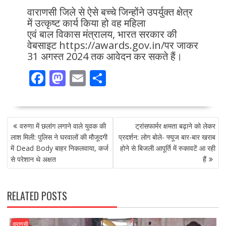
वाराणसी जिले से ऐसे बच्चे जिन्होंने उपर्युक्त क्षेत्र
में उत्कृष्ट कार्य किया हो वह महिला
एवं बाल विकास मंत्रालय, भारत सरकार की
वेबसाइट https://awards.gov.in/पर जाकर
31 अगस्त 2024 तक आवेदन कर सकते हैं।
F
M
E
S
ac
as
m
h
e
to
ai
ar
POST
b
d
l
e
वरुणा में छलांग लगाने वाले युवक की
ट्रांसफार्मर क्षमता बढ़ाने को लेकर
NAVIGATION
o
o
लाश मिली: पुलिस ने घरवालों की मौजूदगी
प्रदर्शन: लोग बोले- फ्यूज बार-बार खराब
में Dead Body बाहर निकलवाया, कर्ज
होने से बिजली आपूर्ति में रुकावटें आ रही
o
n
से परेशान थे अक्षत
हैं
k
RELATED POSTS
वाराणसी