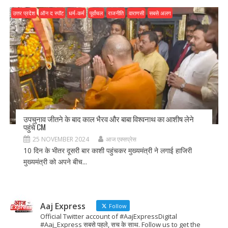
उत्तर प्रदेश
ऑन द स्पॉट
धर्म-कर्म
पूर्वांचल
राजनीति
वाराणसी
सबसे अलग
उपचुनाव जीतने के बाद काल भैरव और बाबा विश्वनाथ का आशीष लेने
पहुंचे CM
25 NOVEMBER 2024
आज एक्सप्रेस
10 दिन के भीतर दूसरी बार काशी पहुंचकर मुख्यमंत्री ने लगाई हाजिरी
मुख्यमंत्री को अपने बीच...
Aaj Express
Follow
Official Twitter account of #AajExpressDigital
#Aaj_Express सबसे पहले, सच के साथ. Follow us to get the