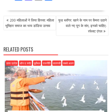
ac
as
m
h
e
to
ai
ar
POST
b
d
l
e
200 महिलाओं ने लिया हिस्सा: महिला
फूड ब्लॉगर: खाने के नाम पर कैमरा उठाने
NAVIGATION
o
o
भूमिहार समाज का भव्य डांडिया उत्सव
वाले नए युग के संत, इनको चाहिए-
रफेक्ट एंगल
o
n
k
RELATED POSTS
उत्तर प्रदेश
ऑन द स्पॉट
पूर्वांचल
राजनीति
वाराणसी
सबसे अलग