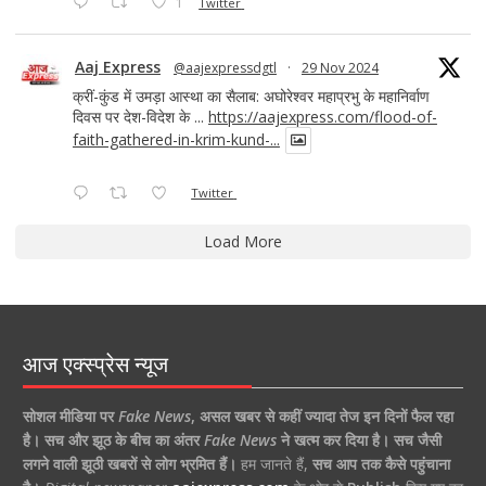
1
Twitter
Aaj Express
@aajexpressdgtl
·
29 Nov 2024
क्रीं-कुंड में उमड़ा आस्था का सैलाब: अघोरेश्वर महाप्रभु के महानिर्वाण
दिवस पर देश-विदेश के ...
https://aajexpress.com/flood-of-
faith-gathered-in-krim-kund-...
Twitter
Load More
आज एक्स्प्रेस न्यूज
सोशल मीडिया पर
Fake News
,
असल खबर से कहीं ज्यादा तेज इन दिनों फैल रहा
है।
सच और झूठ के बीच का अंतर
Fake News
ने खत्म कर दिया है।
सच जैसी
लगने वाली झूठी खबरों से लोग भ्रमित हैं।
हम जानते हैं,
सच आप तक कैसे पहुंचाना