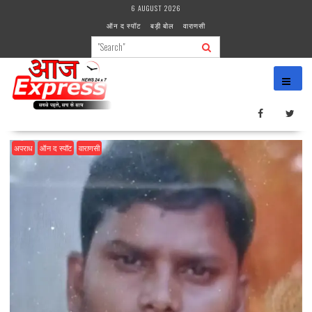
Skip
6 AUGUST 2026
to
ऑन द स्पॉट
बड़ी बोल
वाराणसी
content
अपराध
ऑन द स्पॉट
वाराणसी