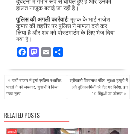
दुर्घटना में गंभीर रूप से घायल हुए हैं और उनकी
हालत नाजुक बताई जा रही है।
पुलिस की अगली कार्रवाई:
मृतक के भाई राजेश
कुमार की तहरीर पर पुलिस ने मामला दर्ज कर
लिया है और शव को पोस्टमार्टम के लिए भेज दिया
गया है।
F
M
E
S
ac
as
m
h
e
to
ai
ar
POST
b
d
l
e
हाथी बाजार में दुर्गा प्रतिमा स्थापित:
श्रीकाशी विश्वनाथ मंदिर: सुरक्षा ड्यूटी में
NAVIGATION
o
o
भक्तों ने की जयकार, युवाओं ने किया
लगे पुलिसकर्मियों को दिए गए निर्देश, इन
गरबा नृत्य
10 बिंदुओं पर फोकस
o
n
k
RELATED POSTS
वाराणसी