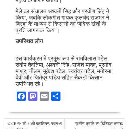
महत्व के बारे में बताया।
मेले का संचालन अश्वनी सिंह और प्रवीण सिंह ने
किया, जबकि लोकगीत गायक फूलचंद राजभर ने
बिरहा के माध्यम से किसानों को जैविक खेती के
प्रति जागरूक किया।
उपस्थित लोग
इस कार्यक्रम में प्रमुख रूप से रामविलास पटेल,
संदीप तेवतिया, अश्वनी सिंह, राजेश यादव, प्रमोद
माथुर, नीलम, मुकेश पटेल, स्वतंत्र पटेल, मनोरमा
देवी और जितेंद्र पांडेय सहित सैकड़ों किसान
उपस्थित रहे।
F
M
E
S
ac
as
m
h
e
to
ai
ar
POST
b
d
l
e
CRPF की 95वीं बटालियन: स्वास्थ्य
ग्रामीण क्रांति का डिजिटल कमांड:
NAVIGATION