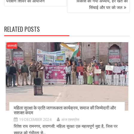
o
o
परीक्षण शिविर का आयोजन
विकास का नया अध्याय, हर खेत को
सिंचाई और घर को जल
o
n
k
RELATED POSTS
वाराणसी
महिला सुरक्षा के प्रति जागरूकता कार्यक्रम, समाज की जिम्मेदारी और
सशक्त कदम
19 DECEMBER 2024
आज एक्सप्रेस
रितेश राय रामनगर, वाराणसी: महिला सुरक्षा एक महत्वपूर्ण मुद्दा है, जिस पर
समाज को गंभीरता से...