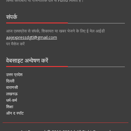
किसी कारोबारी या राजनीतिक दल से
Fund
मिलता है।
संपर्क
आज एक्सप्रेस से संपर्क, शिकायत या खबर भेजने के लिए ई मेल आईडी
aajexpressdgtl@gmail.com
पर मैसेज करें
वेबसाइट अन्वेषण करें
उत्तर प्रदेश
दिल्ली
वाराणसी
लखनऊ
धर्म-कर्म
शिक्षा
ऑन द स्पॉट