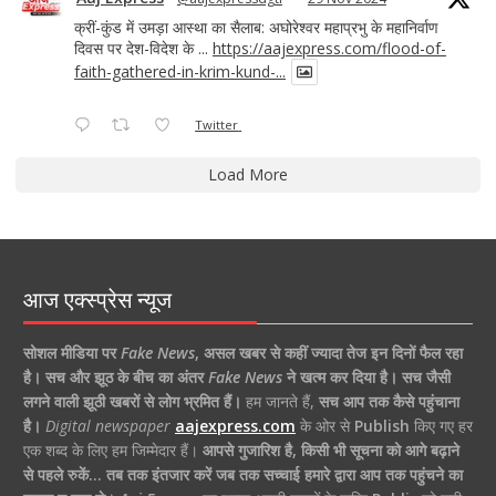
क्रीं-कुंड में उमड़ा आस्था का सैलाब: अघोरेश्वर महाप्रभु के महानिर्वाण
दिवस पर देश-विदेश के ...
https://aajexpress.com/flood-of-
faith-gathered-in-krim-kund-...
Twitter
Load More
आज एक्स्प्रेस न्यूज
सोशल मीडिया पर
Fake News
,
असल खबर से कहीं ज्यादा तेज इन दिनों फैल रहा
है।
सच और झूठ के बीच का अंतर
Fake News
ने खत्म कर दिया है।
सच जैसी
लगने वाली झूठी खबरों से लोग भ्रमित हैं।
हम जानते हैं,
सच आप तक कैसे पहुंचाना
है।
Digital newspaper
aajexpress.com
के ओर से
Publish
किए गए हर
एक शब्द के लिए हम जिम्मेदार हैं।
आपसे गुजारिश है, किसी भी सूचना को आगे बढ़ाने
से पहले रुकें… तब तक इंतजार करें जब तक सच्चाई हमारे द्वारा आप तक पहुंचने का