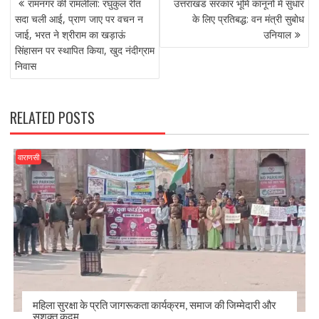
b
d
l
e
रामनगर की रामलीला: रघुकुल रीत
उत्तराखंड सरकार भूमि कानूनों में सुधार
NAVIGATION
o
o
सदा चली आई, प्राण जाए पर वचन न
के लिए प्रतिबद्ध: वन मंत्री सुबोध
जाई, भरत ने श्रीराम का खड़ाऊं
उनियाल
o
n
सिंहासन पर स्थापित किया, खुद नंदीग्राम
k
निवास
RELATED POSTS
वाराणसी
महिला सुरक्षा के प्रति जागरूकता कार्यक्रम, समाज की जिम्मेदारी और
सशक्त कदम