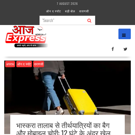
Skip
7 AUGUST 2026
to
ऑन द स्पॉट
बड़ी बोल
वाराणसी
content
अपराध
ऑन द स्पॉट
वाराणसी
भास्करा तालाब से तीर्थयात्रियों का बैग
और मोबाइल चोरी: 12 घंटे के अंदर खेल