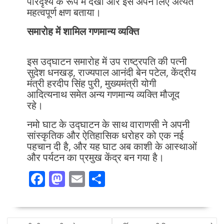
परिदृश्य के रूप में देखा और इसे अपने लिए अत्यंत
महत्वपूर्ण क्षण बताया।
समारोह में शामिल गणमान्य व्यक्ति
इस उद्घाटन समारोह में उप राष्ट्रपति की पत्नी
सुदेश धनखड़, राज्यपाल आनंदी बेन पटेल, केंद्रीय
मंत्री हरदीप सिंह पुरी, मुख्यमंत्री योगी
आदित्यनाथ समेत अन्य गणमान्य व्यक्ति मौजूद
रहे।
नमो घाट के उद्घाटन के साथ वाराणसी ने अपनी
सांस्कृतिक और ऐतिहासिक धरोहर को एक नई
पहचान दी है, और यह घाट अब काशी के आस्थाओं
और पर्यटन का प्रमुख केंद्र बन गया है।
F
M
E
S
ac
as
m
h
e
to
ai
ar
POST