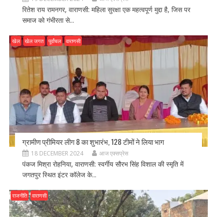
रितेश राय रामनगर, वाराणसी: महिला सुरक्षा एक महत्वपूर्ण मुद्दा है, जिस पर
समाज को गंभीरता से...
खेल
खेल जगत
पूर्वांचल
वाराणसी
ग्रामीण प्रीमियर लीग 8 का शुभारंभ, 128 टीमों ने लिया भाग
18 DECEMBER 2024
आज एक्सप्रेस
पंकज मिश्रा रोहनिया, वाराणसी: स्वर्गीय सौरभ सिंह विशाल की स्मृति में
जगतपुर स्थित इंटर कॉलेज के...
राजनीति
वाराणसी