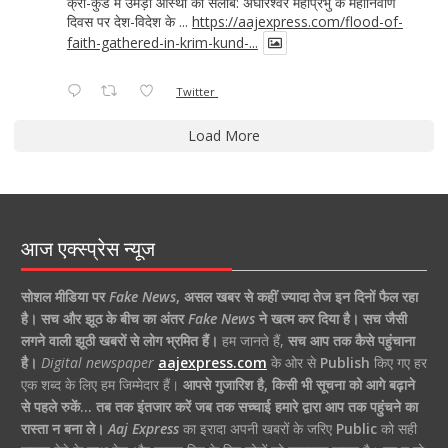
क्रीं-कुंड में उमड़ा आस्था का सैलाब: अघोरेश्वर महाप्रभु के महानिर्वाण
दिवस पर देश-विदेश के ...
https://aajexpress.com/flood-of-
faith-gathered-in-krim-kund-...
Twitter
Load More
आज एक्स्प्रेस न्यूज
सोशल मीडिया पर
Fake News
,
असल खबर से कहीं ज्यादा तेज इन दिनों फैल रहा
है।
सच और झूठ के बीच का अंतर
Fake News
ने खत्म कर दिया है।
सच जैसी
लगने वाली झूठी खबरों से लोग भ्रमित हैं।
हम जानते हैं,
सच आप तक कैसे पहुंचाना
है।
Digital newspaper
aajexpress.com
के ओर से
Publish
किए गए हर
एक शब्द के लिए हम जिम्मेदार हैं।
आपसे गुजारिश है, किसी भी सूचना को आगे बढ़ाने
से पहले रुकें… तब तक इंतजार करें जब तक सच्चाई हमारे द्वारा आप तक पहुंचने का
रास्ता न बना ले।
Aaj Express
का इरादा अपनी खबरों के जरिए
Public
को सही