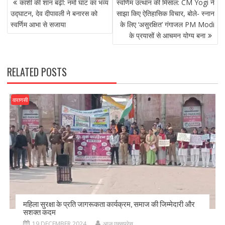
b
d
l
e
काशी की शान बढ़ी: नमो घाट का भव्य
स्वर्णिम उत्थान की मिसाल: CM Yogi ने
NAVIGATION
o
o
उद्घाटन, देव दीपावली ने बनारस को
साझा किए ऐतिहासिक विचार, बोले- स्नान
स्वर्णिम आभा से सजाया
के लिए ‘असुरक्षित’ गंगाजल PM Modi
o
n
के प्रयासों से आचमन योग्य बना
k
RELATED POSTS
वाराणसी
महिला सुरक्षा के प्रति जागरूकता कार्यक्रम, समाज की जिम्मेदारी और
सशक्त कदम
19 DECEMBER 2024
आज एक्सप्रेस