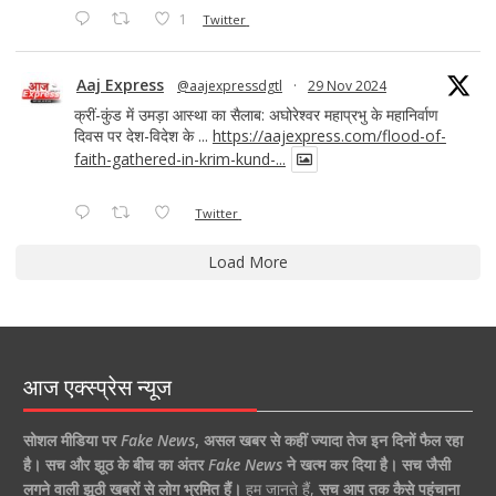
1
Twitter
Aaj Express
@aajexpressdgtl
·
29 Nov 2024
क्रीं-कुंड में उमड़ा आस्था का सैलाब: अघोरेश्वर महाप्रभु के महानिर्वाण
दिवस पर देश-विदेश के ...
https://aajexpress.com/flood-of-
faith-gathered-in-krim-kund-...
Twitter
Load More
आज एक्स्प्रेस न्यूज
सोशल मीडिया पर
Fake News
,
असल खबर से कहीं ज्यादा तेज इन दिनों फैल रहा
है।
सच और झूठ के बीच का अंतर
Fake News
ने खत्म कर दिया है।
सच जैसी
लगने वाली झूठी खबरों से लोग भ्रमित हैं।
हम जानते हैं,
सच आप तक कैसे पहुंचाना