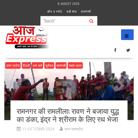
Skip
8 AUGUST 2026
to
ऑन द स्पॉट
बड़ी बोल
वाराणसी
content
उत्तर प्रदेश
दिल्ली
धर्म-कर्म
पूर्वांचल
वाराणसी
सबसे अलग
रामनगर की रामलीला: रावण ने बजाया युद्ध
का डंका, इंद्र ने श्रीराम के लिए रथ भेजा
11 OCTOBER 2024
आज एक्सप्रेस