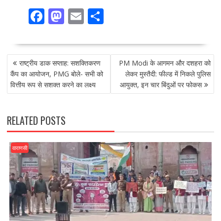
F
M
E
S
ac
as
m
h
e
to
ai
ar
POST
b
d
l
e
राष्ट्रीय डाक सप्ताह: सशक्तिकरण
PM Modi के आगमन और दशहरा को
NAVIGATION
o
o
कैंप का आयोजन, PMG बोले- सभी को
लेकर मुस्तैदी: फील्ड में निकले पुलिस
वित्तीय रूप से सशक्त करने का लक्ष्य
आयुक्त, इन चार बिंदुओं पर फोकस
o
n
k
RELATED POSTS
वाराणसी