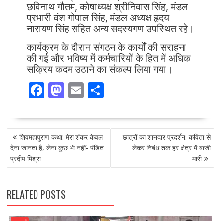
छविनाथ गौतम, कोषाध्यक्ष श्रीनिवास सिंह, मंडल
प्रभारी वंश गोपाल सिंह, मंडल अध्यक्ष हृदय
नारायण सिंह सहित अन्य सदस्यगण उपस्थित रहे।
कार्यक्रम के दौरान संगठन के कार्यों की सराहना
की गई और भविष्य में कर्मचारियों के हित में अधिक
सक्रिय कदम उठाने का संकल्प लिया गया।
F
M
E
S
ac
as
m
h
e
to
ai
ar
POST
b
d
l
e
शिवमहापुराण कथा: मेरा शंकर केवल
छात्रों का शानदार प्रदर्शन: कविता से
NAVIGATION
o
o
देना जानता है, लेना कुछ भी नहीं- पंडित
लेकर निबंध तक हर क्षेत्र में बाजी
प्रदीप मिश्रा
मारी
o
n
k
RELATED POSTS