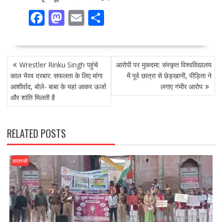
F
M
E
S
ac
as
m
h
e
to
ai
ar
POST
b
d
l
e
Wrestler Rinku Singh पहुंचे
आरोपी पर मुकदमा: संस्कृत विश्वविद्यालय
NAVIGATION
o
o
काल भैरव दरबार: सफलता के लिए मांगा
में पूर्व छात्रा से छेड़खानी, पीड़िता ने
आशीर्वाद, बोले- बाबा के यहां आकर ऊर्जा
लगाए गंभीर आरोप
o
n
और शांति मिलती है
k
RELATED POSTS
वाराणसी