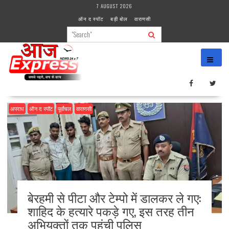
Skip
7 AUGUST 2026
to
ऑन द स्पॉट
बड़ी बोल
वाराणसी
content
अपराध
ऑन द स्पॉट
पूर्वांचल
वाराणसी
बेरहमी से पीटा और टेम्पो में डालकर ले गए:
शाहिद के हत्यारे पकड़े गए, इस तरह तीन
अभियुक्तों तक पहंची पुलिस