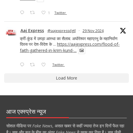
1
Twitter
Aaj Express
@aajexpressdgtl
·
29 Nov 2024
क्रीं-कुंड में उमड़ा आस्था का सैलाब: अघोरेश्वर महाप्रभु के महानिर्वाण
दिवस पर देश-विदेश के ...
https://aajexpress.com/flood-of-
faith-gathered-in-krim-kund-...
Twitter
Load More
आज एक्स्प्रेस न्यूज
सोशल मीडिया पर
Fake News
,
असल खबर से कहीं ज्यादा तेज इन दिनों फैल रहा
है।
सच और झूठ के बीच का अंतर
Fake News
ने खत्म कर दिया है।
सच जैसी