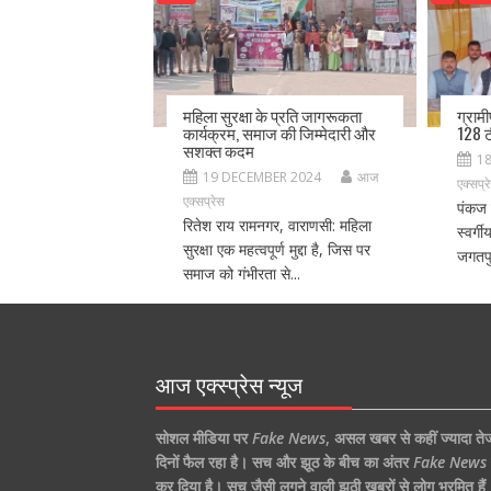
महिला सुरक्षा के प्रति जागरूकता
ग्राम
कार्यक्रम, समाज की जिम्मेदारी और
128 ट
सशक्त कदम
1
19 DECEMBER 2024
आज
एक्सप्र
एक्सप्रेस
पंकज 
रितेश राय रामनगर, वाराणसी: महिला
स्वर्ग
सुरक्षा एक महत्वपूर्ण मुद्दा है, जिस पर
जगतपु
समाज को गंभीरता से...
आज एक्स्प्रेस न्यूज
सोशल मीडिया पर
Fake News
,
असल खबर से कहीं ज्यादा ते
दिनों फैल रहा है।
सच और झूठ के बीच का अंतर
Fake News
कर दिया है।
सच जैसी लगने वाली झूठी खबरों से लोग भ्रमित हैं