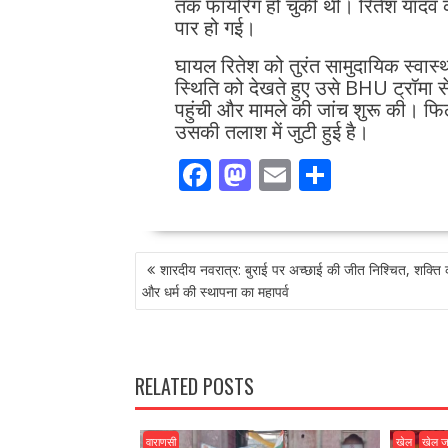
तक फायरिंग हो चुकी थी। रितेश यादव 
पार हो गई।
घायल रितेश को तुरंत सामुदायिक स्वास्थ्
स्थिति को देखते हुए उसे BHU ट्रॉमा 
पहुंची और मामले की जांच शुरू की। फि
उसकी तलाश में जुटी हुई है।
F
M
E
S
ac
as
m
h
e
to
ai
ar
POST
b
d
l
e
शारदीय नवरात्र: बुराई पर अच्छाई की जीत निश्चित, शक्ति
NAVIGATION
o
o
और धर्म की स्थापना का महापर्व
o
n
k
RELATED POSTS
वाराणसी
खेल
खेल 