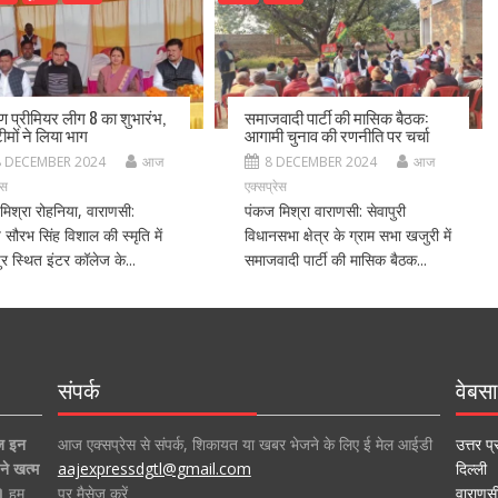
ीण प्रीमियर लीग 8 का शुभारंभ,
समाजवादी पार्टी की मासिक बैठक:
ीमों ने लिया भाग
आगामी चुनाव की रणनीति पर चर्चा
8 DECEMBER 2024
आज
8 DECEMBER 2024
आज
ेस
एक्सप्रेस
मिश्रा रोहनिया, वाराणसी:
पंकज मिश्रा वाराणसी: सेवापुरी
ीय सौरभ सिंह विशाल की स्मृति में
विधानसभा क्षेत्र के ग्राम सभा खजुरी में
र स्थित इंटर कॉलेज के...
समाजवादी पार्टी की मासिक बैठक...
संपर्क
वेबसा
ज इन
आज एक्सप्रेस से संपर्क, शिकायत या खबर भेजने के लिए ई मेल आईडी
उत्तर प्
ने खत्म
aajexpressdgtl@gmail.com
दिल्ली
।
हम
पर मैसेज करें
वाराणस