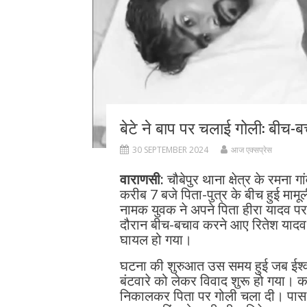
बेटे ने बाप पर चलाई गोली: बीच-ब
30 SEPTEMBER 2024
आज एक्सप्रेस
वाराणसी:
चौबेपुर थाना क्षेत्र के रमना 
करीब 7 बजे पिता-पुत्र के बीच हुई माम
नामक युवक ने अपने पिता हीरा यादव पर
दौरान बीच-बचाव करने आए रितेश यादव उ
घायल हो गया।
घटना की शुरुआत उस समय हुई जब ईश्व
बंटवारे को लेकर विवाद शुरू हो गया। क
निकालकर पिता पर गोली चला दी। पास मे