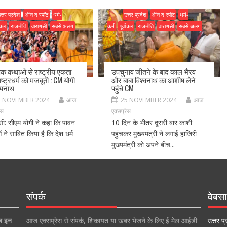
त्तर प्रदेश
ऑन द स्पॉट
धर्म-
उत्तर प्रदेश
ऑन द स्पॉट
धर्म-
ांचल
राजनीति
वाराणसी
सबसे अलग
कर्म
पूर्वांचल
राजनीति
वाराणसी
सबसे अलग
िक कथाओं से राष्ट्रीय एकता
उपचुनाव जीतने के बाद काल भैरव
ष्ट्रधर्म को मजबूती : CM योगी
और बाबा विश्वनाथ का आशीष लेने
्यनाथ
पहुंचे CM
5 NOVEMBER 2024
आज
25 NOVEMBER 2024
आज
ेस
एक्सप्रेस
सी: सीएम योगी ने कहा कि पावन
10 दिन के भीतर दूसरी बार काशी
 ने साबित किया है कि देश धर्म
पहुंचकर मुख्यमंत्री ने लगाई हाजिरी
मुख्यमंत्री को अपने बीच...
संपर्क
वेबसा
ज इन
आज एक्सप्रेस से संपर्क, शिकायत या खबर भेजने के लिए ई मेल आईडी
उत्तर प्