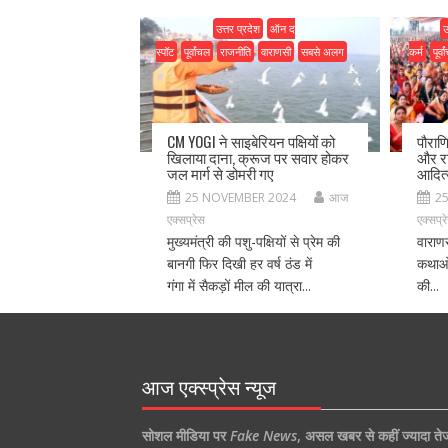
उत्तर प्रदेश
ऑन द
उ
स्पॉट
पूर्वांचल
राजनीति
वाराणसी
सबसे अलग
कर्म
पूर्व
CM YOGI ने साइबेरियन पक्षियों को
पौराण
खिलाया दाना, क्रूज पर सवार होकर
और रा
जल मार्ग से डोमरी गए
आदित
25 NOVEMBER 2024
आज
2
एक्सप्रेस
एक्सप्र
मुख्यमंत्री की पशु-पक्षियों से प्रेम की
वाराण
बानगी फिर दिखी हर वर्ष ठंड में
कथाओं
गंगा में सैकड़ों मील की यात्रा...
की...
आज एक्स्प्रेस न्यूज
सोशल मीडिया पर
Fake News
,
असल खबर से कहीं ज्यादा ते