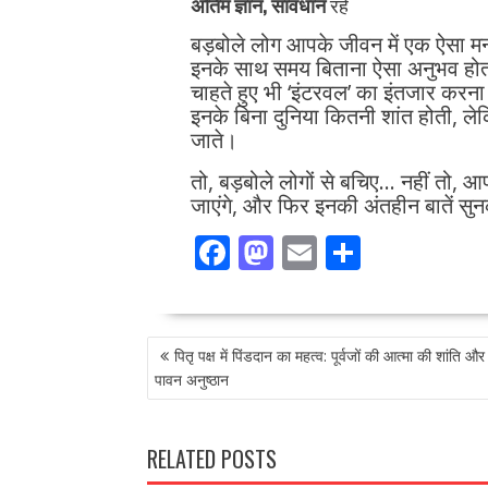
अंतिम ज्ञान, सावधान
रहें
बड़बोले लोग आपके जीवन में एक ऐसा मन
इनके साथ समय बिताना ऐसा अनुभव होता ह
चाहते हुए भी ‘इंटरवल’ का इंतजार करना
इनके बिना दुनिया कितनी शांत होती, लेक
जाते।
तो, बड़बोले लोगों से बचिए… नहीं तो, 
जाएंगे, और फिर इनकी अंतहीन बातें सुनक
F
M
E
S
ac
as
m
h
e
to
ai
ar
POST
b
d
l
e
पितृ पक्ष में पिंडदान का महत्व: पूर्वजों की आत्मा की शांति और 
NAVIGATION
o
o
पावन अनुष्ठान
o
n
k
RELATED POSTS