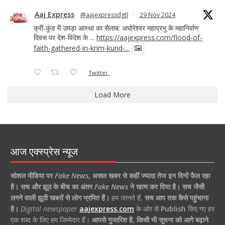
Aaj Express
@aajexpressdgtl
·
29 Nov 2024
क्रीं-कुंड में उमड़ा आस्था का सैलाब: अघोरेश्वर महाप्रभु के महानिर्वाण
दिवस पर देश-विदेश के ...
https://aajexpress.com/flood-of-
faith-gathered-in-krim-kund-...
Twitter
Load More
आज एक्स्प्रेस न्यूज
सोशल मीडिया पर
Fake News
,
असल खबर से कहीं ज्यादा तेज इन दिनों फैल रहा
है।
सच और झूठ के बीच का अंतर
Fake News
ने खत्म कर दिया है।
सच जैसी
लगने वाली झूठी खबरों से लोग भ्रमित हैं।
हम जानते हैं,
सच आप तक कैसे पहुंचाना
है।
Digital newspaper
aajexpress.com
के ओर से
Publish
किए गए हर
एक शब्द के लिए हम जिम्मेदार हैं।
आपसे गुजारिश है, किसी भी सूचना को आगे बढ़ाने