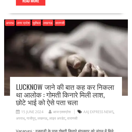
e
to
ai
ar
READ MORE
b
d
l
e
o
o
अपराध
उत्तर प्रदेश
पूर्वांचल
लखनऊ
वाराणसी
o
n
k
LUCKNOW जाने की बात कह कर निकला
था आलोक : गोमती किनारे मिली लाश,
छोटे भाई को ऐसे पता चला
15 JUNE 2024
आज एक्सप्रेस
AAJ EXPRESS NEWS
,
अपराध
,
गाजीपुर
,
लखनऊ
,
लाइव अपडेट
,
वाराणसी
Varanasi : रजवाड़ी के पास गोमती किनारे मंगलवार को जंगल में मिले