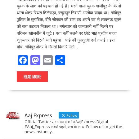
युवक के लाश की पहचान हो गई है। मरने वाला युवक गाजीपुर के बिरनो
थाना क्षेत्र स्थित तिलेसड़ा, रसूलपुर निवासी आलोक यादव था। चौबेपुर
पुलिस के मुताबिक, बीते सोमवार की शाम वह अपने घर से लखनऊ घूमने
की बात कहकर निकला था। मगंलवार को जानकारी नहीं मिलने पर
परिजन खोजबीन में जुटे। पता नहीं चलने पर छोटे भाई प्रदीप यादव
शुक्रवार को बिरनो थाने पहुंचा। भाई की गुमशुदगी दर्ज कराई। इस
बीच, चौबेपुर क्षेत्र में गोमती किनारे मिले…
F
M
E
S
ac
as
m
h
e
to
ai
ar
READ MORE
b
d
l
e
o
o
o
n
Aaj Express
k
Follow
Official Twitter account of #AajExpressDigital
#Aaj_Express सबसे पहले, सच के साथ. Follow us to get the
news instantly.