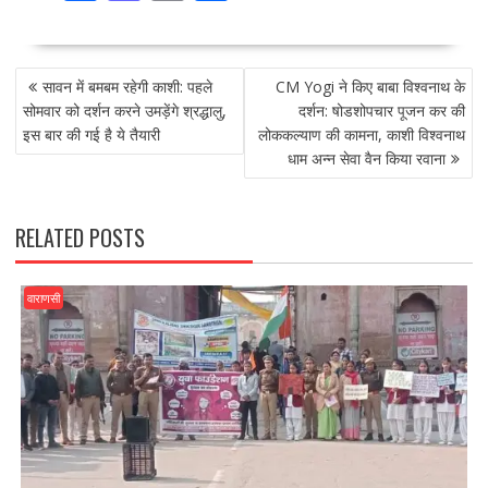
ac
as
m
h
e
to
ai
ar
POST
b
d
l
e
सावन में बमबम रहेगी काशी: पहले
CM Yogi ने किए बाबा विश्वनाथ के
NAVIGATION
o
o
सोमवार को दर्शन करने उमड़ेंगे श्रद्धालु,
दर्शन: षोडशोपचार पूजन कर की
इस बार की गई है ये तैयारी
लोककल्याण की कामना, काशी विश्वनाथ
o
n
धाम अन्न सेवा वैन किया रवाना
k
RELATED POSTS
वाराणसी