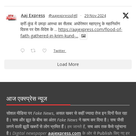
Aaj Express
@aajexpressdgtl
·
29 Nov 2024
क्रीं-कुंड में उमड़ा आस्था का सैलाब: अघोरेश्वर महाप्रभु के महानिर्वाण
दिवस पर देश-विदेश के ...
https://aajexpress.com/flood-of-
faith-gathered-in-krim-kund-...
Twitter
Load More
आज एक्स्प्रेस न्यूज
सोशल मीडिया पर
Fake News
,
असल खबर से कहीं ज्यादा तेज इन दिनों फैल रहा
है।
सच और झूठ के बीच का अंतर
Fake News
ने खत्म कर दिया है।
सच जैसी
लगने वाली झूठी खबरों से लोग भ्रमित हैं।
हम जानते हैं,
सच आप तक कैसे पहुंचाना
है।
Digital newspaper
aajexpress.com
के ओर से
Publish
किए गए हर