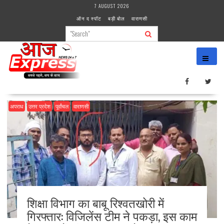
Skip
7 AUGUST 2026
to
ऑन द स्पॉट
बड़ी बोल
वाराणसी
content
अपराध
उत्तर प्रदेश
पूर्वांचल
वाराणसी
शिक्षा विभाग का बाबू रिश्वतखोरी में
गिरफ्तार: विजिलेंस टीम ने पकड़ा, इस काम