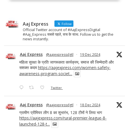
b
d
l
e
o
o
o
n
Aaj Express
k
Follow
Official Twitter account of #AajExpressDigital
#Aaj_Express सबसे पहले, सच के साथ. Follow us to get the
news instantly.
Aaj Express
@aajexpressdgtl
·
19 Dec 2024
महिला सुरक्षा के प्रति जागरूकता कार्यक्रम, समाज की जिम्मेदारी और
सशक्त कदम
https://aajexpress.com/women-safety-
awareness-program-societ...
Twitter
Aaj Express
@aajexpressdgtl
·
18 Dec 2024
ग्रामीण प्रीमियर लीग 8 का शुभारंभ, 128 टीमों ने लिया भाग
https://aajexpress.com/rural-premier-league-8-
launched-128-t...