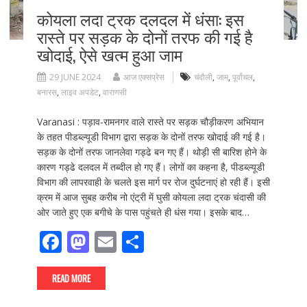
कोयला लदा ट्रक दलदल में धंसा: इस
रास्ते पर सड़क के दोनों तरफ की गई है
खोदाई, ऐसे खत्म हुआ जाम
29 JUNE 2024
आज एक्सप्रेस
चंदौली
,
जाम
,
पूर्वांचल
,
बनारस
,
लाइव अपडेट
,
वाराणसी
Varanasi : पड़ाव-रामनगर वाले रास्ते पर सड़क चौड़ीकरण अभियान
के तहत पीडब्ल्यूडी विभाग द्वारा सड़क के दोनों तरफ खोदाई की गई है।
सड़क के दोनों तरफ जानलेवा गड्ढे बन गए हैं। थोड़ी सी बारिश होने के
कारण गड्ढे दलदल में तब्दील हो गए हैं। लोगों का कहना है, पीडब्ल्यूडी
विभाग की लापरवाही के चलते इस मार्ग पर रोज दुर्घटनाएं हो रही हैं। इसी
क्रम में आज सुबह करीब नो एंट्री में घुसी कोयला लदा ट्रक चंदासी की
ओर जाते हुए एक बगीचे के पास पहुंचते ही धंस गया। इसके बाद…
F
M
E
S
ac
as
m
h
e
to
ai
ar
READ MORE