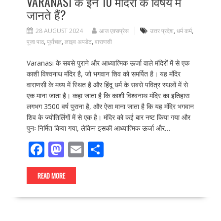
VARANASI के इन 10 मंदिरों के विषय में
जानते हैं?
28 AUGUST 2024
आज एक्सप्रेस
उत्तर प्रदेश
,
धर्म कर्म
,
पूजा पाठ
,
पूर्वांचल
,
लाइव अपडेट
,
वाराणसी
Varanasi के सबसे पुराने और आध्यात्मिक ऊर्जा वाले मंदिरों में से एक
काशी विश्वनाथ मंदिर है, जो भगवान शिव को समर्पित है। यह मंदिर
वाराणसी के मध्य में स्थित है और हिंदू धर्म के सबसे पवित्र स्थलों में से
एक माना जाता है। कहा जाता है कि काशी विश्वनाथ मंदिर का इतिहास
लगभग 3500 वर्ष पुराना है, और ऐसा माना जाता है कि यह मंदिर भगवान
शिव के ज्योतिर्लिंगों में से एक है। मंदिर को कई बार नष्ट किया गया और
पुनः निर्मित किया गया, लेकिन इसकी आध्यात्मिक ऊर्जा और…
F
M
E
S
ac
as
m
h
e
to
ai
ar
READ MORE
b
d
l
e
o
o