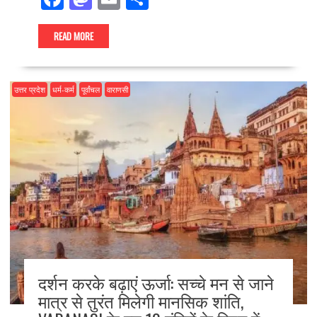
ac
as
m
h
e
to
ai
ar
READ MORE
b
d
l
e
o
o
उत्तर प्रदेश
धर्म-कर्म
पूर्वांचल
वाराणसी
o
n
k
दर्शन करके बढ़ाएं ऊर्जा: सच्चे मन से जाने
मात्र से तुरंत मिलेगी मानसिक शांति,