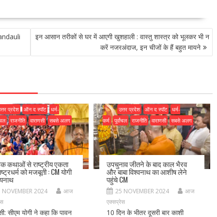
handauli
इन आसान तरीकों से घर में आएगी खुशहाली : वास्तु शास्त्र को भूलकर भी न
करें नजरअंदाज, इन चीजों के हैं बहुत मायने
त्तर प्रदेश
ऑन द स्पॉट
धर्म-
उत्तर प्रदेश
ऑन द स्पॉट
धर्म-
ांचल
राजनीति
वाराणसी
सबसे अलग
कर्म
पूर्वांचल
राजनीति
वाराणसी
सबसे अलग
िक कथाओं से राष्ट्रीय एकता
उपचुनाव जीतने के बाद काल भैरव
ष्ट्रधर्म को मजबूती : CM योगी
और बाबा विश्वनाथ का आशीष लेने
्यनाथ
पहुंचे CM
5 NOVEMBER 2024
आज
25 NOVEMBER 2024
आज
ेस
एक्सप्रेस
सी: सीएम योगी ने कहा कि पावन
10 दिन के भीतर दूसरी बार काशी