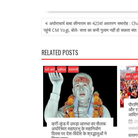
ac
as
m
h
e
to
ai
ar
POST
b
d
l
e
अघोराचार्य बाबा कीनाराम का 425वां अवतरण समारोह : C
NAVIGATION
o
o
पहुंचे CM Yogi, बोले- सत्ता का कभी गुलाम नहीं हो सकता संत
o
n
k
RELATED POSTS
धर्म-कर्म
पूर्वांचल
वाराणसी
उ
कर्म
पूर्व
पौराण
और रा
आदित
2
क्रीं-कुंड में उमड़ा आस्था का सैलाब:
अघोरेश्वर महाप्रभु के महानिर्वाण
एक्सप्र
दिवस पर देश-विदेश के श्रद्धालुओं ने
वाराण
किया नमन