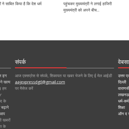
 ने साबित किया है कि देश धर्म
पहुंचकर मुख्यमंत्री ने लगाई हाजिरी
मुख्यमंत्री को अपने बीच...
संपर्क
वेबसा
ज इन
आज एक्सप्रेस से संपर्क, शिकायत या खबर भेजने के लिए ई मेल आईडी
उत्तर प्
ने खत्म
aajexpressdgtl@gmail.com
दिल्ली
।
हम
पर मैसेज करें
वाराणस
r
लखन
द के
धर्म-कर्म
बढ़ाने
शिक्षा
ा आप
ऑन द स
ी खबरों
त के