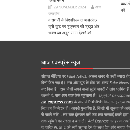
कथाओं
29 NOVEMBER 2024
आज
की...
एक्सप्रेस
वाराणसी के विश्वविख्यात अघोरपीठ
क्रीं-कुंड पर शुक्रवार को श्रद्धा और
भक्ति का अद्भुत संगम देखने को...
आज एक्स्प्रेस न्यूज
सोशल मीडिया पर
Fake News
,
असल खबर से कहीं ज्यादा ते
दिनों फैल रहा है।
सच और झूठ के बीच का अंतर
Fake News
कर दिया है।
सच जैसी लगने वाली झूठी खबरों से लोग भ्रमित हैं
जानते हैं,
सच आप तक कैसे पहुंचाना है।
Digital newspape
aajexpress.com
के ओर से
Publish
किए गए हर एक शब्
लिए हम जिम्मेदार हैं।
आपसे गुजारिश है, किसी भी सूचना को आगे 
से पहले रुकें… तब तक इंतजार करें जब तक सच्चाई हमारे द्वार
तक पहुंचने का रास्ता न बना ले।
Aaj Express
का इरादा अपन
के जरिए
Public
को सही सूचना देने के साथ देश और समाज हि