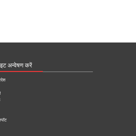
इट अन्वेषण करें
रदेश
ी
ऊ
्पॉट