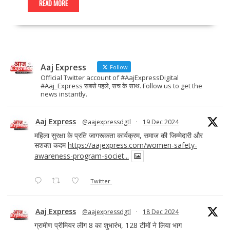
e
to
ai
ar
READ MORE
b
d
l
e
o
o
o
n
Aaj Express
k
Follow
Official Twitter account of #AajExpressDigital
#Aaj_Express सबसे पहले, सच के साथ. Follow us to get the
news instantly.
Aaj Express
@aajexpressdgtl
·
19 Dec 2024
महिला सुरक्षा के प्रति जागरूकता कार्यक्रम, समाज की जिम्मेदारी और
सशक्त कदम
https://aajexpress.com/women-safety-
awareness-program-societ...
Twitter
Aaj Express
@aajexpressdgtl
·
18 Dec 2024
ग्रामीण प्रीमियर लीग 8 का शुभारंभ, 128 टीमों ने लिया भाग