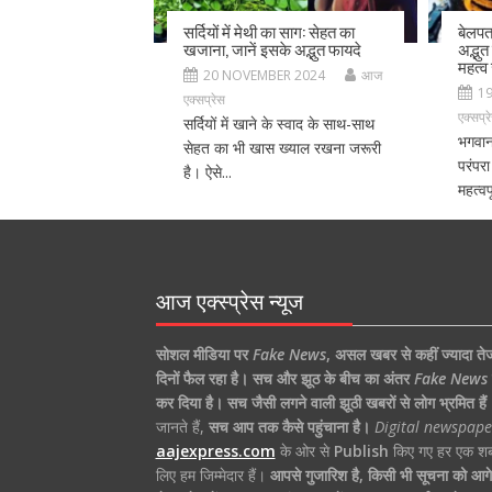
सर्दियों में मेथी का साग: सेहत का
बेलप
खजाना, जानें इसके अद्भुत फायदे
अद्भुत
महत्व 
20 NOVEMBER 2024
आज
1
एक्सप्रेस
एक्सप्र
सर्दियों में खाने के स्वाद के साथ-साथ
भगवान
सेहत का भी खास ख्याल रखना जरूरी
परंपरा
है। ऐसे...
महत्वप
आज एक्स्प्रेस न्यूज
सोशल मीडिया पर
Fake News
,
असल खबर से कहीं ज्यादा ते
दिनों फैल रहा है।
सच और झूठ के बीच का अंतर
Fake News
कर दिया है।
सच जैसी लगने वाली झूठी खबरों से लोग भ्रमित हैं
जानते हैं,
सच आप तक कैसे पहुंचाना है।
Digital newspape
aajexpress.com
के ओर से
Publish
किए गए हर एक शब्
लिए हम जिम्मेदार हैं।
आपसे गुजारिश है, किसी भी सूचना को आगे 