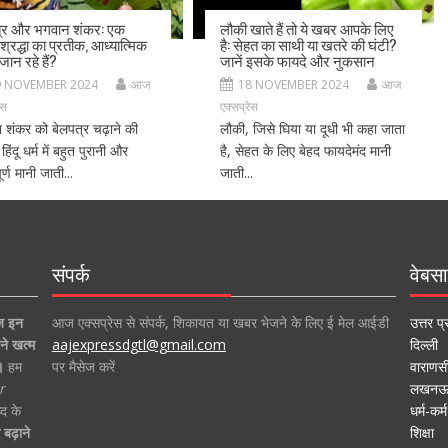
त्र और भगवान शंकर: एक
लौकी खाते हैं तो ये खबर आपके लिए
 श्रद्धा का प्रतीक, आध्यात्मिक
है: सेहत का साथी या खतरे की घंटी?
जान रहे हैं?
जानें इसके फायदे और नुकसान
9 NOVEMBER 2024
आज
18 NOVEMBER 2024
आज
ेस
एक्सप्रेस
 शंकर को बेलपत्र चढ़ाने की
लौकी, जिसे घिया या दूधी भी कहा जाता
 हिंदू धर्म में बहुत पुरानी और
है, सेहत के लिए बेहद फायदेमंद मानी
ूर्ण मानी जाती...
जाती...
संपर्क
वेबसा
ज इन
आज एक्सप्रेस से संपर्क, शिकायत या खबर भेजने के लिए ई मेल आईडी
उत्तर प्
ने खत्म
aajexpressdgtl@gmail.com
दिल्ली
।
हम
पर मैसेज करें
वाराणस
r
लखन
द के
धर्म-कर्म
बढ़ाने
शिक्षा