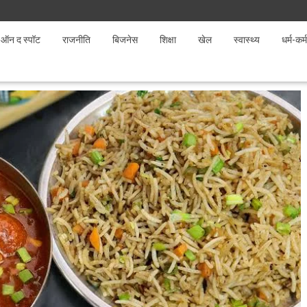
ऑन द स्पॉट
राजनीति
बिजनेस
शिक्षा
खेल
स्वास्थ्य
धर्म-कर्म