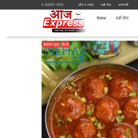
Skip
6 AUGUST 2026
ऑन द स्पॉट
बड़ी बोल
वाराणसी
to
content
Home
बड़ी बोल
कारोबार बढ़ाएं
दिल्ली