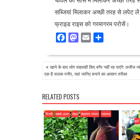
चावल को सॉस में मिलाकर अच्छी तरह से
सब्जियां मिलाकर अच्छी तरह से लपेट ले
फ्राइड राइस को गरमागरम परोसें।
F
M
E
S
ac
as
m
h
e
to
ai
ar
POST
b
d
l
e
खाने के बाद लोग वाहवाही किए बगैर नहीं रह पाएंगे: लजीज व्यंज
NAVIGATION
o
o
एक है पालक पनीर, यहां जानिए बनाने का आसान तरीका
o
n
k
RELATED POSTS
दिल्ली
सबसे अलग
सेहत
सेहतमंद व्यंजन
स्वास्थ्य
कर्म