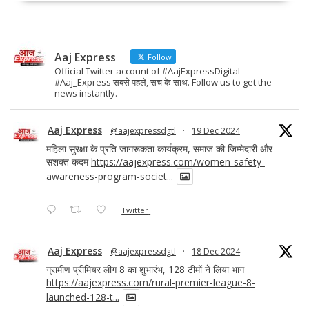
b
d
l
e
o
o
o
n
Aaj Express
k
Follow
Official Twitter account of #AajExpressDigital
#Aaj_Express सबसे पहले, सच के साथ. Follow us to get the
news instantly.
Aaj Express
@aajexpressdgtl
·
19 Dec 2024
महिला सुरक्षा के प्रति जागरूकता कार्यक्रम, समाज की जिम्मेदारी और
सशक्त कदम
https://aajexpress.com/women-safety-
awareness-program-societ...
Twitter
Aaj Express
@aajexpressdgtl
·
18 Dec 2024
ग्रामीण प्रीमियर लीग 8 का शुभारंभ, 128 टीमों ने लिया भाग
https://aajexpress.com/rural-premier-league-8-
launched-128-t...