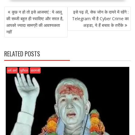
e
to
ai
ar
POST
b
d
l
e
कुछ न हो तो इसे आजमाएं : ये आलू
इसे पढ़ लें, सेफ जोन के दायरे में रहेंगे :
NAVIGATION
o
o
की सब्जी बहुत ही स्वादिष्ट और सरल है,
Telegram भी है Cyber Crime का
आपको ज्यादा सामग्री की आवश्यकता
अड्डा, ये हैं बचाव के तरीके
o
n
नहीं
k
RELATED POSTS
धर्म-कर्म
पूर्वांचल
वाराणसी