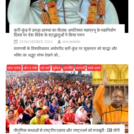
क्रीं-कुंड में उमड़ा आस्था का सैलाब: अघोरेश्वर महाप्रभु के महानिर्वाण
दिवस पर देश-विदेश के श्रद्धालुओं ने किया नमन
29 NOVEMBER 2024
आज एक्सप्रेस
वाराणसी के विश्वविख्यात अघोरपीठ क्रीं-कुंड पर शुक्रवार को श्रद्धा और
भक्ति का अद्भुत संगम देखने को...
उत्तर प्रदेश
ऑन द स्पॉट
धर्म-कर्म
पूर्वांचल
राजनीति
वाराणसी
सबसे अलग
पौराणिक कथाओं से राष्ट्रीय एकता और राष्ट्रधर्म को मजबूती : CM योगी