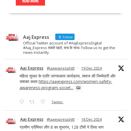
e
to
ai
ar
READ MORE
b
d
l
e
o
o
o
n
Aaj Express
k
Follow
Official Twitter account of #AajExpressDigital
#Aaj_Express सबसे पहले, सच के साथ. Follow us to get the
news instantly.
Aaj Express
@aajexpressdgtl
·
19 Dec 2024
महिला सुरक्षा के प्रति जागरूकता कार्यक्रम, समाज की जिम्मेदारी और
सशक्त कदम
https://aajexpress.com/women-safety-
awareness-program-societ...
Twitter
Aaj Express
@aajexpressdgtl
·
18 Dec 2024
ग्रामीण प्रीमियर लीग 8 का शुभारंभ, 128 टीमों ने लिया भाग