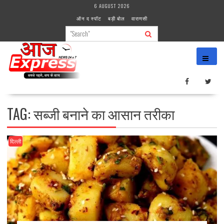
Skip
6 AUGUST 2026
to
ऑन द स्पॉट
बड़ी बोल
वाराणसी
content
TAG:
सब्जी बनाने का आसान तरीका
दिल्ली