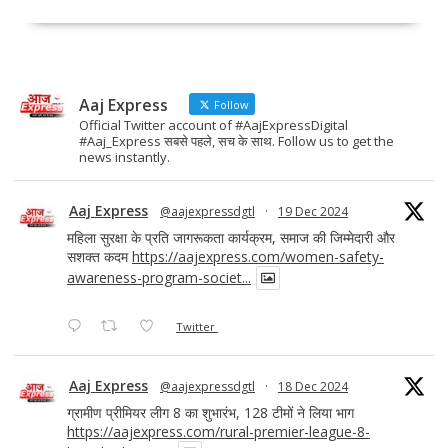
b
d
l
e
o
o
o
n
Aaj Express
k
Follow
Official Twitter account of #AajExpressDigital
#Aaj_Express सबसे पहले, सच के साथ. Follow us to get the
news instantly.
Aaj Express
@aajexpressdgtl
·
19 Dec 2024
महिला सुरक्षा के प्रति जागरूकता कार्यक्रम, समाज की जिम्मेदारी और
सशक्त कदम
https://aajexpress.com/women-safety-
awareness-program-societ...
Twitter
Aaj Express
@aajexpressdgtl
·
18 Dec 2024
ग्रामीण प्रीमियर लीग 8 का शुभारंभ, 128 टीमों ने लिया भाग
https://aajexpress.com/rural-premier-league-8-