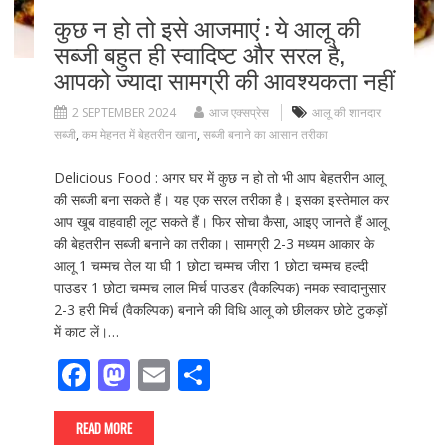
कुछ न हो तो इसे आजमाएं : ये आलू की
सब्जी बहुत ही स्वादिष्ट और सरल है,
आपको ज्यादा सामग्री की आवश्यकता नहीं
2 SEPTEMBER 2024
आज एक्सप्रेस
आलू की शानदार
सब्जी
,
कम मेहनत में बेहतरीन खाना
,
सब्जी बनाने का आसान तरीका
Delicious Food : अगर घर में कुछ न हो तो भी आप बेहतरीन आलू
की सब्जी बना सकते हैं। यह एक सरल तरीका है। इसका इस्तेमाल कर
आप खूब वाहवाही लूट सकते हैं। फिर सोचा कैसा, आइए जानते हैं आलू
की बेहतरीन सब्जी बनाने का तरीका। सामग्री 2-3 मध्यम आकार के
आलू 1 चम्मच तेल या घी 1 छोटा चम्मच जीरा 1 छोटा चम्मच हल्दी
पाउडर 1 छोटा चम्मच लाल मिर्च पाउडर (वैकल्पिक) नमक स्वादानुसार
2-3 हरी मिर्च (वैकल्पिक) बनाने की विधि आलू को छीलकर छोटे टुकड़ों
में काट लें।…
F
M
E
S
ac
as
m
h
e
to
ai
ar
READ MORE