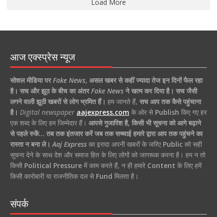
Load More
आज एक्स्प्रेस न्यूज
सोशल मीडिया पर
Fake News
,
असल खबर से कहीं ज्यादा तेज इन दिनों फैल रहा
है।
सच और झूठ के बीच का अंतर
Fake News
ने खत्म कर दिया है।
सच जैसी
लगने वाली झूठी खबरों से लोग भ्रमित हैं।
हम जानते हैं,
सच आप तक कैसे पहुंचाना
है।
Digital newspaper
aajexpress.com
के ओर से
Publish
किए गए हर
एक शब्द के लिए हम जिम्मेदार हैं।
आपसे गुजारिश है, किसी भी सूचना को आगे बढ़ाने
से पहले रुकें… तब तक इंतजार करें जब तक सच्चाई हमारे द्वारा आप तक पहुंचने का
रास्ता न बना ले।
Aaj Express
का इरादा अपनी खबरों के जरिए
Public
को सही
सूचना देने के साथ देश और समाज हित के लिए लोगों को जागरूक करना है। हम न तो
किसी
Political Pressure
में काम करते हैं, न ही हमारे
Content
के लिए हमें
किसी कारोबारी या राजनीतिक दल से
Fund
मिलता है।
संपर्क