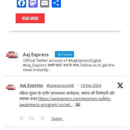
F
M
E
S
ac
as
m
h
e
to
ai
ar
READ MORE
b
d
l
e
o
o
o
n
Aaj Express
k
Follow
Official Twitter account of #AajExpressDigital
#Aaj_Express सबसे पहले, सच के साथ. Follow us to get the
news instantly.
Aaj Express
@aajexpressdgtl
·
19 Dec 2024
महिला सुरक्षा के प्रति जागरूकता कार्यक्रम, समाज की जिम्मेदारी और
सशक्त कदम
https://aajexpress.com/women-safety-
awareness-program-societ...
Twitter