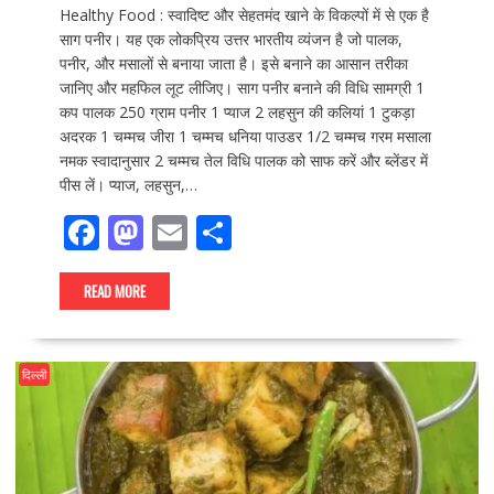
Healthy Food : स्वादिष्ट और सेहतमंद खाने के विकल्पों में से एक है
साग पनीर। यह एक लोकप्रिय उत्तर भारतीय व्यंजन है जो पालक,
पनीर, और मसालों से बनाया जाता है। इसे बनाने का आसान तरीका
जानिए और महफिल लूट लीजिए। साग पनीर बनाने की विधि सामग्री 1
कप पालक 250 ग्राम पनीर 1 प्याज 2 लहसुन की कलियां 1 टुकड़ा
अदरक 1 चम्मच जीरा 1 चम्मच धनिया पाउडर 1/2 चम्मच गरम मसाला
नमक स्वादानुसार 2 चम्मच तेल विधि पालक को साफ करें और ब्लेंडर में
पीस लें। प्याज, लहसुन,…
F
M
E
S
ac
as
m
h
e
to
ai
ar
READ MORE
b
d
l
e
o
o
दिल्ली
o
n
k