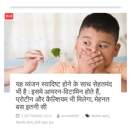
b
d
l
e
o
o
दिल्ली
o
n
k
यह व्यंजन स्वादिष्ट होने के साथ सेहतमंद
भी है : इसमे आयरन-विटामिन होते हैं,
प्रोटीन और कैल्शियम भी मिलेगा, मेहनत
बस इतनी सी
3 SEPTEMBER 2024
आज एक्सप्रेस
सेहतमंद आहार
,
सेहतमंद खाना
,
हेल्दी डाइट फूड