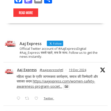
ac
as
m
h
e
to
ai
ar
READ MORE
b
d
l
e
o
o
o
n
Aaj Express
k
Follow
Official Twitter account of #AajExpressDigital
#Aaj_Express सबसे पहले, सच के साथ. Follow us to get the
news instantly.
Aaj Express
@aajexpressdgtl
·
19 Dec 2024
महिला सुरक्षा के प्रति जागरूकता कार्यक्रम, समाज की जिम्मेदारी और
सशक्त कदम
https://aajexpress.com/women-safety-
awareness-program-societ...
Twitter