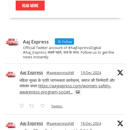
e
to
ai
ar
READ MORE
b
d
l
e
o
o
o
n
Aaj Express
k
Follow
Official Twitter account of #AajExpressDigital
#Aaj_Express सबसे पहले, सच के साथ. Follow us to get the
news instantly.
Aaj Express
@aajexpressdgtl
·
19 Dec 2024
महिला सुरक्षा के प्रति जागरूकता कार्यक्रम, समाज की जिम्मेदारी और
सशक्त कदम
https://aajexpress.com/women-safety-
awareness-program-societ...
Twitter
Aaj Express
@aajexpressdgtl
·
18 Dec 2024