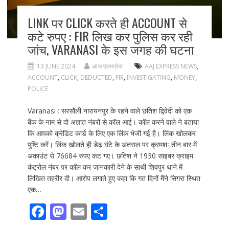
LINK पर CLICK करते ही ACCOUNT से
कटे रुपए : FIR लिख कर पुलिस कर रही
जांच, VARANASI के इस जगह की घटना
13 JUNE 2024
आज एक्सप्रेस
AAJ EXPRESS NEWS
,
ACCOUNT
,
CLICK
,
DEDUCTED
,
FIR
,
INVESTIGATING
,
MONEY
,
POLICE
Varanasi : सरसौली नारायनपुर के रहने वाले छतिश द्विवेदी को एक
बैंक के नाम से दो अज्ञात नंबरों से कॉल आई। कॉल करने वाले ने बताया
कि आपको क्रेडिट कार्ड के लिए एक लिंक भेजी गई है। लिंक खोलकर
पुष्टि करें। लिंक खोलते ही डेढ़ घंटे के अंतराल पर क्रमशः तीन बार में
अकाउंट से 76684 रुपए कट गए। छतिश ने 1930 साइबर क्राइम
कंट्रोल नंबर पर कॉल कर जानकारी देने के साथी शिवपुर थाने में
लिखित तहरीर दी। आरोप लगाते हुए कहा कि गत दिनों मैंने सिगरा स्थित
एक…
F
M
E
S
ac
as
m
h