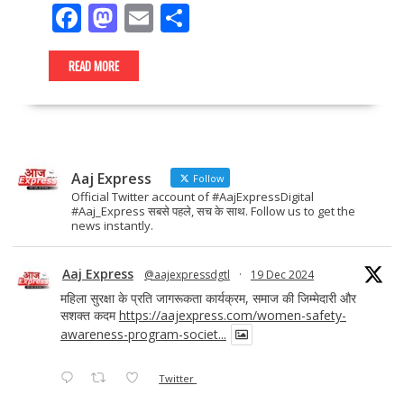
F
M
E
S
ac
as
m
h
e
to
ai
ar
READ MORE
b
d
l
e
o
o
o
n
Aaj Express
k
Follow
Official Twitter account of #AajExpressDigital
#Aaj_Express सबसे पहले, सच के साथ. Follow us to get the
news instantly.
Aaj Express
@aajexpressdgtl
·
19 Dec 2024
महिला सुरक्षा के प्रति जागरूकता कार्यक्रम, समाज की जिम्मेदारी और
सशक्त कदम
https://aajexpress.com/women-safety-
awareness-program-societ...
Twitter