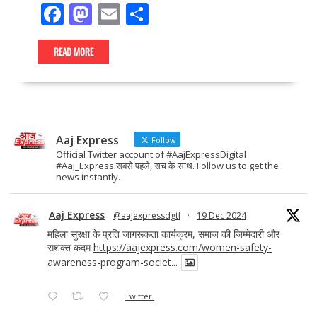
F
M
E
S
ac
as
m
h
e
to
ai
ar
READ MORE
b
d
l
e
o
o
o
n
Aaj Express
k
Follow
Official Twitter account of #AajExpressDigital
#Aaj_Express सबसे पहले, सच के साथ. Follow us to get the
news instantly.
Aaj Express
@aajexpressdgtl
·
19 Dec 2024
महिला सुरक्षा के प्रति जागरूकता कार्यक्रम, समाज की जिम्मेदारी और
सशक्त कदम
https://aajexpress.com/women-safety-
awareness-program-societ...
Twitter