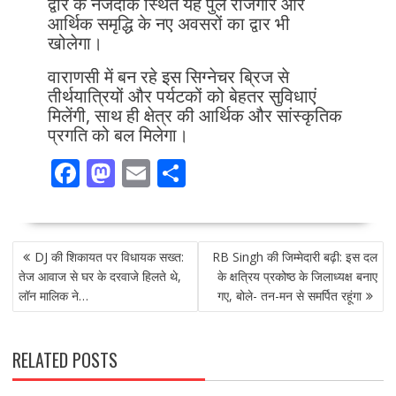
द्वार के नजदीक स्थित यह पुल रोजगार और
आर्थिक समृद्धि के नए अवसरों का द्वार भी
खोलेगा।
वाराणसी में बन रहे इस सिग्नेचर ब्रिज से
तीर्थयात्रियों और पर्यटकों को बेहतर सुविधाएं
मिलेंगी, साथ ही क्षेत्र की आर्थिक और सांस्कृतिक
प्रगति को बल मिलेगा।
F
M
E
S
ac
as
m
h
e
to
ai
ar
POST
b
d
l
e
DJ की शिकायत पर विधायक सख्त:
RB Singh की जिम्मेदारी बढ़ी: इस दल
NAVIGATION
o
o
तेज आवाज से घर के दरवाजे हिलते थे,
के क्षत्रिय प्रकोष्ठ के जिलाध्यक्ष बनाए
लॉन मालिक ने…
गए, बोले- तन-मन से समर्पित रहूंगा
o
n
k
RELATED POSTS