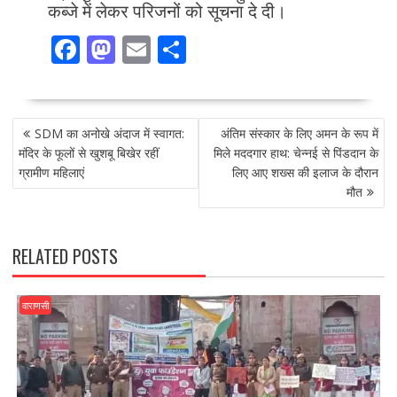
कब्जे में लेकर परिजनों को सूचना दे दी।
F
M
E
S
ac
as
m
h
e
to
ai
ar
POST
b
d
l
e
SDM का अनोखे अंदाज में स्वागत:
अंतिम संस्कार के लिए अमन के रूप में
NAVIGATION
o
o
मंदिर के फूलों से खुशबू बिखेर रहीं
मिले मददगार हाथ: चेन्नई से पिंडदान के
ग्रामीण महिलाएं
लिए आए शख्स की इलाज के दौरान
o
n
मौत
k
RELATED POSTS
वाराणसी