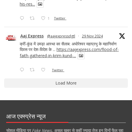
his-res...
1
Twitter
Aaj Express
@aajexpressdgtl
·
29 Nov 2024
क्रीं-कुंड में उमड़ा आस्था का सैलाब: अघोरेश्वर महाप्रभु के महानिर्वाण
दिवस पर देश-विदेश के ...
https://aajexpress.com/flood-of-
faith-gathered-in-krim-kund-...
Twitter
Load More
आज एक्स्प्रेस न्यूज
सोशल मीडिया पर
Fake News
,
असल खबर से कहीं ज्यादा तेज इन दिनों फैल रहा