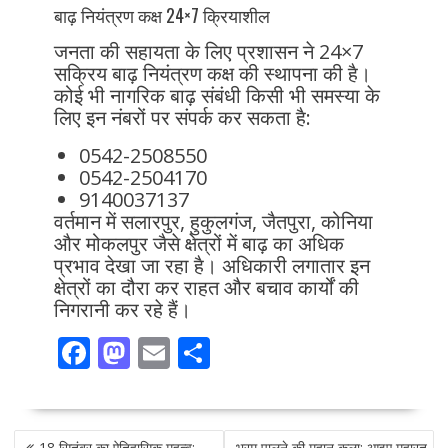
बाढ़ नियंत्रण कक्ष 24×7 क्रियाशील
जनता की सहायता के लिए प्रशासन ने 24×7
सक्रिय बाढ़ नियंत्रण कक्ष की स्थापना की है।
कोई भी नागरिक बाढ़ संबंधी किसी भी समस्या के
लिए इन नंबरों पर संपर्क कर सकता है:
0542-2508550
0542-2504170
9140037137
वर्तमान में सलारपुर, हुकुलगंज, जैतपुरा, कोनिया
और मोकलपुर जैसे क्षेत्रों में बाढ़ का अधिक
प्रभाव देखा जा रहा है। अधिकारी लगातार इन
क्षेत्रों का दौरा कर राहत और बचाव कार्यों की
निगरानी कर रहे हैं।
F
M
E
S
ac
as
m
h
e
to
ai
ar
POST
18 सितंबर का ऐतिहासिक महत्व:
भ्रम पालने की महान कला: आइए महारत