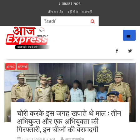
Skip
7 AUGUST 2026
to
ऑन द स्पॉट
बड़ी बोल
वाराणसी
content
अपराध
वाराणसी
चोरी करके इस जगह खपाते थे माल : तीन
अभियुक्त और एक अभियुक्ता की
गिरफ्तारी, इन चीजों की बरामदगी
5 SEPTEMBER 2024
आज एक्सप्रेस