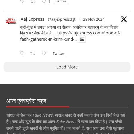
1
Twitter
Aaj Express
@aajexpressdgtl
·
29 Nov 2024
क्रीं-कुंड में उमड़ा आस्था का सैलाब: अघोरेश्वर महाप्रभु के महानिर्वाण
दिवस पर देश-विदेश के ...
https://aajexpress.com/flood-of-
faith-gathered-in-krim-kund-...
Twitter
Load More
आज एक्स्प्रेस न्यूज
सोशल मीडिया पर
Fake News
,
असल खबर से कहीं ज्यादा तेज इन दिनों फैल रहा
है।
सच और झूठ के बीच का अंतर
Fake News
ने खत्म कर दिया है।
सच जैसी
लगने वाली झूठी खबरों से लोग भ्रमित हैं।
हम जानते हैं,
सच आप तक कैसे पहुंचाना