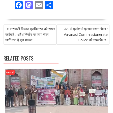
F
M
E
S
ac
as
m
h
e
to
ai
ar
POST
b
d
l
e
वाराणसी विकास प्राधिकरण की सख्त
IGRS में प्रदेश में प्रथम स्थान मिला :
NAVIGATION
o
o
कार्रवाई : अवैध निर्माण पर लगा सील,
Varanasi Commissionerate
जानें क्या है पूरा मामला
Police की उपलब्धि
o
n
k
RELATED POSTS
वाराणसी