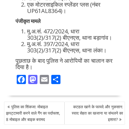
एक मोटरसाइकिल स्प्लेंडर प्लस (नंबर
UP61AL8364)।
पंजीकृत मामले
मु.अ.सं. 472/2024, धारा
303(2)/317(2) बीएनएस, थाना बड़ागांव।
मु.अ.सं. 397/2024, धारा
303(2)/317(2) बीएनएस, थाना लंका।
पूछताछ के बाद पुलिस ने आरोपियों का चालान कर
दिया है।
F
M
E
S
ac
as
m
h
e
to
ai
ar
POST
b
d
l
e
पुलिस का शिंकजा: मोबाइल
कटहल खाने के फायदे और नुकसान:
NAVIGATION
o
o
झपट्टामारी करने वाले गैंग का पर्दाफाश,
स्वाद सेहत का खजाना या संभलने का
8 मोबाइल और बाइक बरामद
इशारा?
o
n