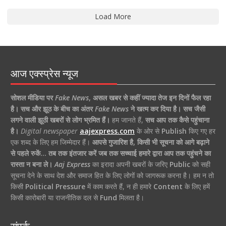
Load More
आज एक्स्प्रेस न्यूज
सोशल मीडिया पर
Fake News
,
असल खबर से कहीं ज्यादा तेज इन दिनों फैल रहा
है।
सच और झूठ के बीच का अंतर
Fake News
ने खत्म कर दिया है।
सच जैसी
लगने वाली झूठी खबरों से लोग भ्रमित हैं।
हम जानते हैं,
सच आप तक कैसे पहुंचाना
है।
Digital newspaper
aajexpress.com
के ओर से
Publish
किए गए हर
एक शब्द के लिए हम जिम्मेदार हैं।
आपसे गुजारिश है, किसी भी सूचना को आगे बढ़ाने
से पहले रुकें… तब तक इंतजार करें जब तक सच्चाई हमारे द्वारा आप तक पहुंचने का
रास्ता न बना ले।
Aaj Express
का इरादा अपनी खबरों के जरिए
Public
को सही
सूचना देने के साथ देश और समाज हित के लिए लोगों को जागरूक करना है। हम न तो
किसी
Political Pressure
में काम करते हैं, न ही हमारे
Content
के लिए हमें
किसी कारोबारी या राजनीतिक दल से
Fund
मिलता है।
संपर्क