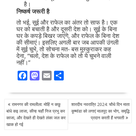
है।
निष्कर्ष जरूरी है
तो भई, सुई और राफेल का अंतर तो साफ है। एक
घर को बचाती है और दूसरी देश को। सुई के बिना
घर के कपड़े बिखर जाएंगे, और राफेल के बिना देश
की सीमाएं। इसलिए अगली बार जब आपकी उंगली
में सुई चुभे, तो सोचना मत- बस मुस्कुराकर कह
देना, “चलो, देश के राफेल को तो ये चुभने वाली
नहीं।”
F
M
E
S
ac
as
m
h
e
to
ai
ar
POST
b
d
l
e
रामनगर की रामलीला: मोहिं न कछु
शारदीय नवरात्रि 2024: चौथे दिन माता
NAVIGATION
o
o
बांधे कइ लाजा, कीन्ह चहौं निज प्रभु कर
कूष्मांडा को लगाएं मालपुए का भोग, समृद्धि
काजा, और देखते ही देखते लंका जल कर
प्रदान करती हैं भगवती
o
n
खाक हो गई
k