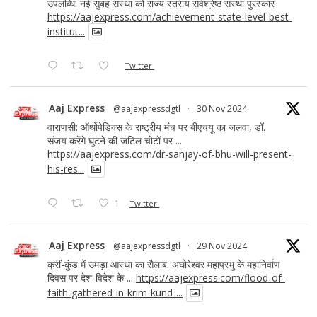
उपलब्धि: नई सुबह संस्था को राज्य स्तरीय सर्वश्रेष्ठ संस्था पुरस्कार
https://aajexpress.com/achievement-state-level-best-
institut...
Twitter
Aaj Express
@aajexpressdgtl
·
30 Nov 2024
वाराणसी: ऑर्थोपेडिक्स के राष्ट्रीय मंच पर बीएचयू का जलवा, डॉ.
संजय करेंगे घुटने की जटिल चोटों पर ...
https://aajexpress.com/dr-sanjay-of-bhu-will-present-
his-res...
1
Twitter
Aaj Express
@aajexpressdgtl
·
29 Nov 2024
क्रीं-कुंड में उमड़ा आस्था का सैलाब: अघोरेश्वर महाप्रभु के महानिर्वाण
दिवस पर देश-विदेश के ...
https://aajexpress.com/flood-of-
faith-gathered-in-krim-kund-...