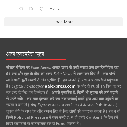
Twitter
Load More
आज एक्स्प्रेस न्यूज
सोशल मीडिया पर
Fake News
,
असल खबर से कहीं ज्यादा तेज इन दिनों फैल रहा
है।
सच और झूठ के बीच का अंतर
Fake News
ने खत्म कर दिया है।
सच जैसी
लगने वाली झूठी खबरों से लोग भ्रमित हैं।
हम जानते हैं,
सच आप तक कैसे पहुंचाना
है।
Digital newspaper
aajexpress.com
के ओर से
Publish
किए गए हर
एक शब्द के लिए हम जिम्मेदार हैं।
आपसे गुजारिश है, किसी भी सूचना को आगे बढ़ाने
से पहले रुकें… तब तक इंतजार करें जब तक सच्चाई हमारे द्वारा आप तक पहुंचने का
रास्ता न बना ले।
Aaj Express
का इरादा अपनी खबरों के जरिए
Public
को सही
सूचना देने के साथ देश और समाज हित के लिए लोगों को जागरूक करना है। हम न तो
किसी
Political Pressure
में काम करते हैं, न ही हमारे
Content
के लिए हमें
किसी कारोबारी या राजनीतिक दल से
Fund
मिलता है।