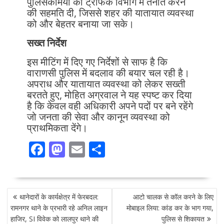
पुलिसकर्मियों को ट्रैफिक विभाग में तैनात करने
की सहमति दी, जिससे शहर की यातायात व्यवस्था
को और बेहतर बनाया जा सके।
सख्त निर्देश
इस मीटिंग में दिए गए निर्देशों से साफ है कि
वाराणसी पुलिस में बदलाव की बयार चल रही है।
अपराध और यातायात व्यवस्था को लेकर सख्ती
बरतते हुए, मोहित अग्रवाल ने यह स्पष्ट कर दिया
है कि केवल वही अधिकारी अपने पदों पर बने रहेंगे
जो जनता की सेवा और कानून व्यवस्था को
प्राथमिकता देंगे।
F
M
E
S
ac
as
m
h
e
to
ai
ar
POST
b
d
l
e
थानेदारों के कार्यक्षेत्र में फेरबदल:
आटो चालक से कॉल करने के लिए
NAVIGATION
o
o
रामनगर थाने के प्रभारी रहे अनिल लाइन
मोबाइल लिया: कांड कर के भाग गया,
हाजिर, SI विवेक को लालपुर थाने की
पुलिस से शिकायत