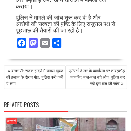
कराया।
पुलिस ने मामले की जांच शुरू कर दी है और
आरोपों की सत्यता की पुष्टि के लिए ससुराल पक्ष से
पूछताछ की तैयारी की जा रही है।
F
M
E
S
ac
as
m
h
e
to
ai
ar
POST
b
d
l
e
वाराणसी: सड़क हादसे में घायल युवक
प्रॉपर्टी डीलर के कार्यालय पर ताबड़तोड़
NAVIGATION
o
o
की इलाज के दौरान मौत, पुलिस करी करी
फायरिंग: बाल-बाल बचे लोग, पुलिस कर
ये काम
रही इस बात की जांच
o
n
k
RELATED POSTS
वाराणसी