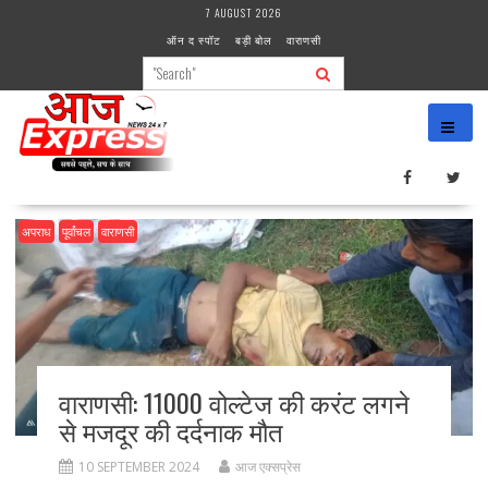
Skip
7 AUGUST 2026
to
ऑन द स्पॉट
बड़ी बोल
वाराणसी
content
अपराध
पूर्वांचल
वाराणसी
वाराणसी: 11000 वोल्टेज की करंट लगने
से मजदूर की दर्दनाक मौत
10 SEPTEMBER 2024
आज एक्सप्रेस