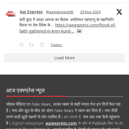
Aaj Express
@aajexpressdgtl
·
29 Nov 2024
क्रीं-कुंड में उमड़ा आस्था का सैलाब: अघोरेश्वर महाप्रभु के महानिर्वाण
दिवस पर देश-विदेश के ...
https://aajexpress.com/flood-of-
faith-gathered-in-krim-kund-...
Twitter
Load More
आज एक्स्प्रेस न्यूज
सोशल मीडिया पर
Fake News
,
असल खबर से कहीं ज्यादा तेज इन दिनों फैल रहा
है।
सच और झूठ के बीच का अंतर
Fake News
ने खत्म कर दिया है।
सच जैसी
लगने वाली झूठी खबरों से लोग भ्रमित हैं।
हम जानते हैं,
सच आप तक कैसे पहुंचाना
है।
Digital newspaper
aajexpress.com
के ओर से
Publish
किए गए हर