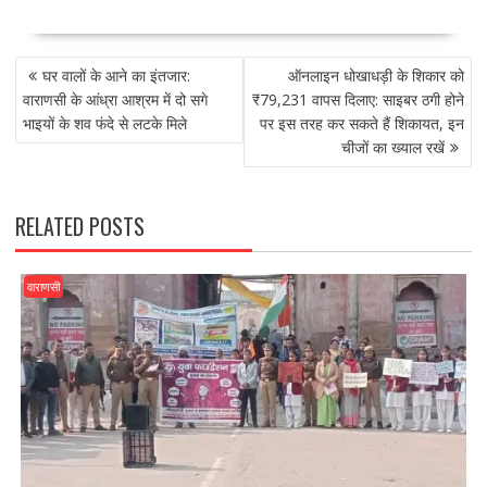
ac
as
m
h
e
to
ai
ar
POST
b
d
l
e
घर वालों के आने का इंतजार:
ऑनलाइन धोखाधड़ी के शिकार को
NAVIGATION
o
o
वाराणसी के आंध्रा आश्रम में दो सगे
₹79,231 वापस दिलाए: साइबर ठगी होने
भाइयों के शव फंदे से लटके मिले
पर इस तरह कर सकते हैं शिकायत, इन
o
n
चीजों का ख्याल रखें
k
RELATED POSTS
वाराणसी