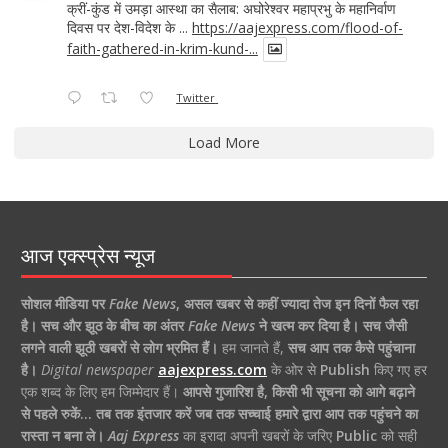
क्रीं-कुंड में उमड़ा आस्था का सैलाब: अघोरेश्वर महाप्रभु के महानिर्वाण
दिवस पर देश-विदेश के ...
https://aajexpress.com/flood-of-
faith-gathered-in-krim-kund-...
Twitter
Load More
आज एक्स्प्रेस न्यूज
सोशल मीडिया पर
Fake News
,
असल खबर से कहीं ज्यादा तेज इन दिनों फैल रहा
है।
सच और झूठ के बीच का अंतर
Fake News
ने खत्म कर दिया है।
सच जैसी
लगने वाली झूठी खबरों से लोग भ्रमित हैं।
हम जानते हैं,
सच आप तक कैसे पहुंचाना
है।
Digital newspaper
aajexpress.com
के ओर से
Publish
किए गए हर
एक शब्द के लिए हम जिम्मेदार हैं।
आपसे गुजारिश है, किसी भी सूचना को आगे बढ़ाने
से पहले रुकें… तब तक इंतजार करें जब तक सच्चाई हमारे द्वारा आप तक पहुंचने का
रास्ता न बना ले।
Aaj Express
का इरादा अपनी खबरों के जरिए
Public
को सही