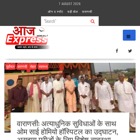
Skip
7 AUGUST 2026
to
ऑन द स्पॉट
बड़ी बोल
वाराणसी
content
पूर्वांचल
वाराणसी
सेहत
स्वास्थ्य
वाराणसी: अत्याधुनिक सुविधाओं के साथ
ओम साई होमियो हॉस्पिटल का उद्घाटन,
असहाय मरीजों के लिए विशेष व्यवस्था