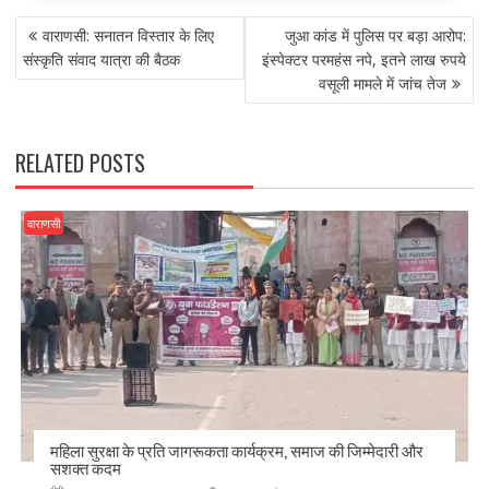
e
to
ai
ar
POST
b
d
l
e
वाराणसी: सनातन विस्तार के लिए
जुआ कांड में पुलिस पर बड़ा आरोप:
NAVIGATION
o
o
संस्कृति संवाद यात्रा की बैठक
इंस्पेक्टर परमहंस नपे, इतने लाख रुपये
वसूली मामले में जांच तेज
o
n
k
RELATED POSTS
वाराणसी
महिला सुरक्षा के प्रति जागरूकता कार्यक्रम, समाज की जिम्मेदारी और
सशक्त कदम