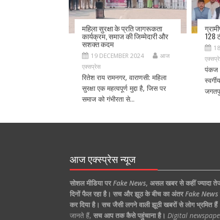
महिला सुरक्षा के प्रति जागरूकता
ग्राम
कार्यक्रम, समाज की जिम्मेदारी और
128 ट
सशक्त कदम
1
19 DECEMBER 2024
आज
एक्सप्र
एक्सप्रेस
पंकज 
रितेश राय रामनगर, वाराणसी: महिला
स्वर्ग
सुरक्षा एक महत्वपूर्ण मुद्दा है, जिस पर
जगतपु
समाज को गंभीरता से...
आज एक्स्प्रेस न्यूज
सोशल मीडिया पर
Fake News
,
असल खबर से कहीं ज्यादा ते
दिनों फैल रहा है।
सच और झूठ के बीच का अंतर
Fake News
कर दिया है।
सच जैसी लगने वाली झूठी खबरों से लोग भ्रमित हैं
जानते हैं,
सच आप तक कैसे पहुंचाना है।
Digital newspape