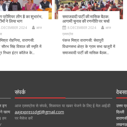
ीण प्रीमियर लीग 8 का शुभारंभ,
समाजवादी पार्टी की मासिक बैठक:
ीमों ने लिया भाग
आगामी चुनाव की रणनीति पर चर्चा
8 DECEMBER 2024
आज
8 DECEMBER 2024
आज
ेस
एक्सप्रेस
मिश्रा रोहनिया, वाराणसी:
पंकज मिश्रा वाराणसी: सेवापुरी
ीय सौरभ सिंह विशाल की स्मृति में
विधानसभा क्षेत्र के ग्राम सभा खजुरी में
र स्थित इंटर कॉलेज के...
समाजवादी पार्टी की मासिक बैठक...
संपर्क
वेबसा
ज इन
आज एक्सप्रेस से संपर्क, शिकायत या खबर भेजने के लिए ई मेल आईडी
उत्तर प्
ने खत्म
aajexpressdgtl@gmail.com
दिल्ली
।
हम
पर मैसेज करें
वाराणस
r
लखन