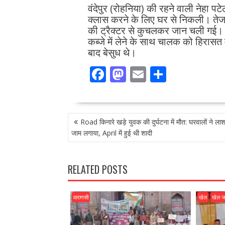
वंदेपुर (रोहनिया) की रहने वाली नेहा पट
क्लास करने के लिए घर से निकली। तेज र
की ट्रैक्टर से कुचलकर जान चली गई। ज
कब्जे में लेने के साथ चालक को हिरासत म
बाद बेसुध थे।
F
M
E
S
ac
as
m
h
e
to
ai
ar
POST
b
d
l
e
Road किनारे खड़े युवक की दुर्घटना में मौत: घरवालों ने 
NAVIGATION
o
o
जाम लगाया, April में हुई थी शादी
o
n
k
RELATED POSTS
वाराणसी
खेल
खेल 